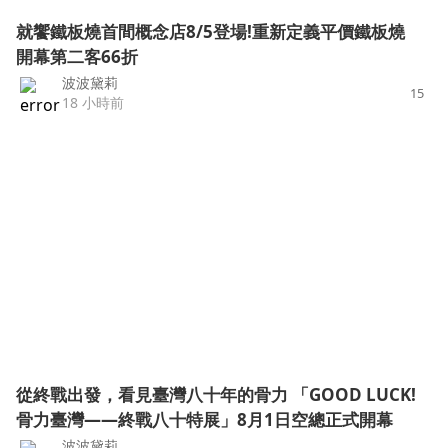
就饗鐵板燒首間概念店8/5登場!重新定義平價鐵板燒
開幕第二客66折
波波黛莉
15
18 小時前
從終戰出發，看⾒臺灣八⼗年的骨⼒ 「GOOD LUCK!
骨⼒臺灣——終戰八⼗特展」8⽉1⽇空總正式開幕
波波黛莉