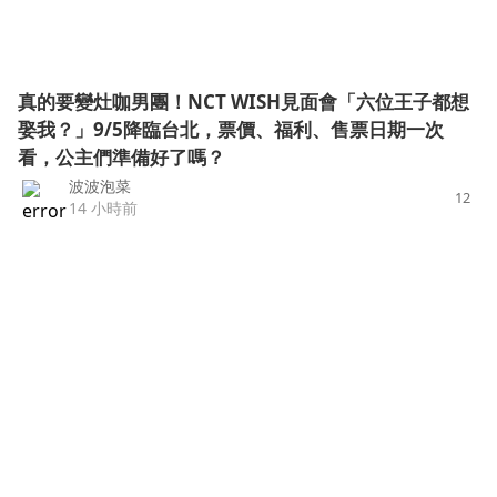
真的要變灶咖男團！NCT WISH見面會「六位王子都想
娶我？」9/5降臨台北，票價、福利、售票日期一次
看，公主們準備好了嗎？
波波泡菜
12
14 小時前