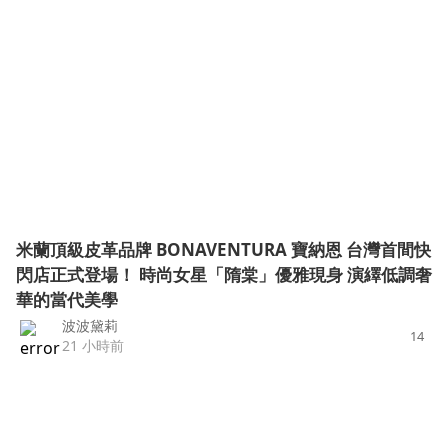
米蘭頂級皮革品牌 BONAVENTURA 寶納恩 台灣首間快
閃店正式登場！ 時尚女星「隋棠」優雅現身 演繹低調奢
華的當代美學
波波黛莉
14
21 小時前