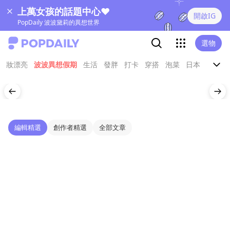
上萬女孩的話題中心❤
開啟IG
PopDaily 波波黛莉的異想世界
選物
妝漂亮
波波異想假期
生活
發胖
打卡
穿搭
泡菜
日本
娛樂
編輯精選
創作者精選
全部文章