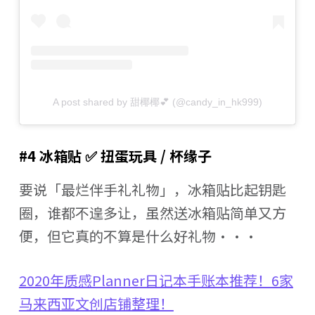
A post shared by 甜椰椰💕 (@candy_in_hk999)
#4 冰箱贴 ✅ 扭蛋玩具 / 杯缘子
要说「最烂伴手礼礼物」，冰箱贴比起钥匙
圈，谁都不遑多让，虽然送冰箱贴简单又方
便，但它真的不算是什么好礼物···
2020年质感Planner日记本手账本推荐！6家
马来西亚文创店铺整理！