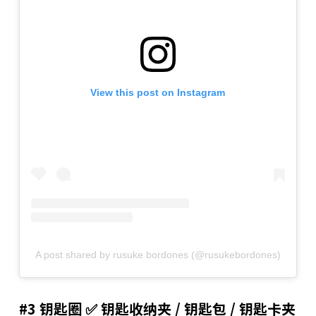
View this post on Instagram
A post shared by rusuke bordones (@rusukebordones)
#3 钥匙圈 ✅ 钥匙收纳夹 / 钥匙包 / 钥匙卡夹