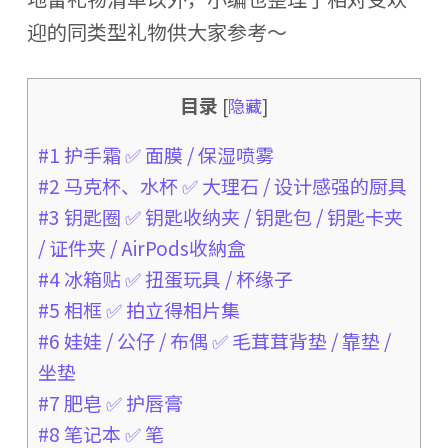
迎的同类型礼物供大家参考～
目录
[
隐藏
]
#1 护手霜 ✅ 面膜 / 保湿喷雾
#2 马克杯、水杯 ✅ 大理石 / 设计感强的厨具
#3 钥匙圈 ✅ 钥匙收纳夹 / 钥匙包 / 钥匙卡夹
/ 证件夹 / AirPods收納盒
#4 冰箱贴 ✅ 扭蛋玩具 / 杯缘子
#5 相框 ✅ 拍立得相片集
#6 娃娃 / 公仔 / 布偶 ✅ 毛茸茸背垫 / 靠垫 /
坐垫
#7 肥皂 ✅ 护唇膏
#8 笔记本 ✅ 笔