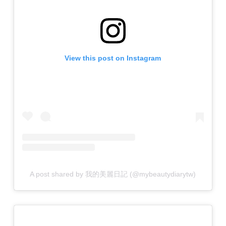
View this post on Instagram
A post shared by 我的美麗日記 (@mybeautydiarytw)