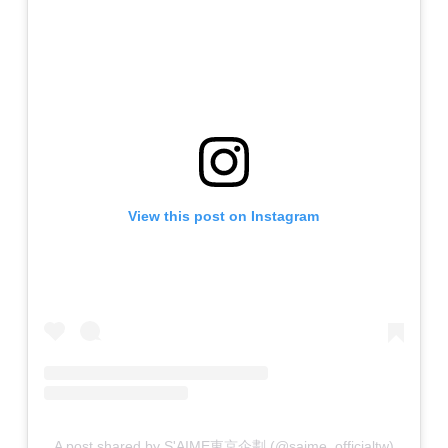
View this post on Instagram
A post shared by S'AIME東京企劃 (@saime_officialtw)