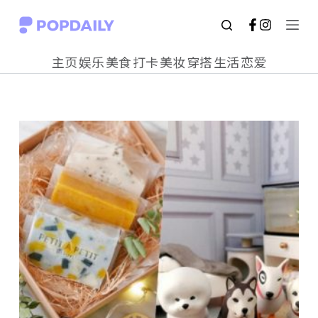
S
k
主页
娱乐
美食
打卡
美妆
穿搭
生活
恋爱
i
p
t
o
c
o
n
t
e
n
t