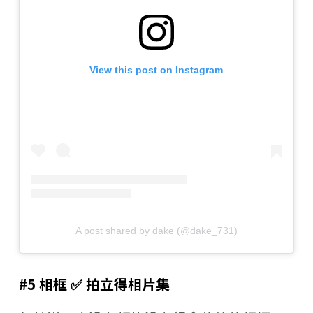
View this post on Instagram
A post shared by dake (@dake_731)
#5 相框 ✅ 拍立得相片集