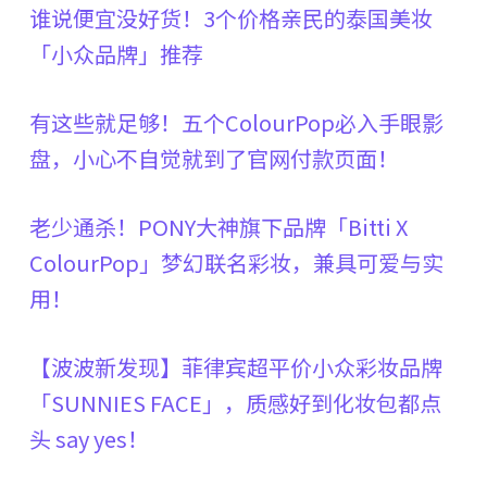
谁说便宜没好货！
3
个价格亲民的泰国美妆
「小众品牌」推荐
有这些就足够！五个
ColourPop
必入手眼影
盘，小心不自觉就到了官网付款页面！
老少通
杀！
PONY
大神旗下品牌「
Bitti X
ColourPop
」梦幻联名彩妆，兼具可爱与实
用！
【波波新发现】菲律宾超平价小众彩妆品牌
「
SUNNIES FACE
」，质感好到化妆包都点
头
say yes
！