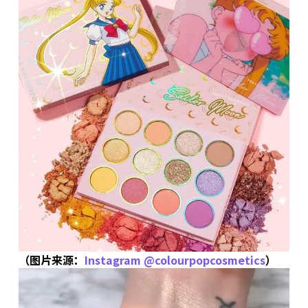
（图片来源：
Instagram @colourpopcosmetics
）