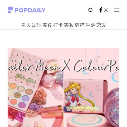
S
k
主页
娱乐
美食
打卡
美妆
穿搭
生活
恋爱
i
p
t
o
c
o
n
t
e
n
t