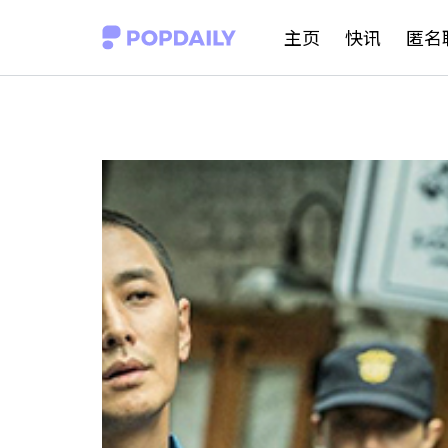
S
主页
快讯
匿名
k
i
p
t
o
c
o
n
t
e
n
t