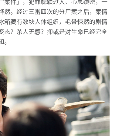
尸案件」，犯罪聪颖过人、心思缜密，一
哗然。经过三番四次的分尸案之后，案情
冰箱藏有数块人体组织，毛骨悚然的剧情
变态？杀人无感？抑或是对生命已经完全
知。