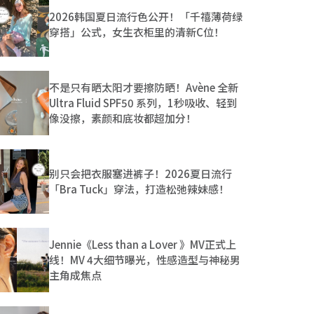
2026韩国夏日流行色公开！「千禧薄荷绿
穿搭」公式，女生衣柜里的清新C位！
不是只有晒太阳才要擦防晒！Avène 全新
Ultra Fluid SPF50 系列，1秒吸收、轻到
像没擦，素颜和底妆都超加分！
别只会把衣服塞进裤子！2026夏日流行
「Bra Tuck」穿法，打造松弛辣妹感！
Jennie《Less than a Lover 》MV正式上
线！MV 4大细节曝光，性感造型与神秘男
主角成焦点