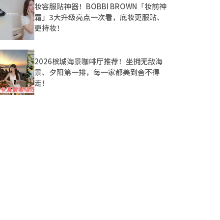
妆容服贴神器！BOBBI BROWN「妆前神
霜」3大升级亮点一次看，底妆更服贴、
更持妆！
2026槟城海景咖啡厅推荐！坐拥无敌海
景、夕阳第一排，每一家都美到舍不得
走！