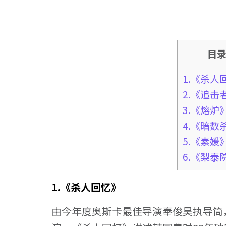
目
1.《杀人
2.《追击
3.《熔炉
4.《暗数
5.《素媛
6.《梨泰
1.《杀人回忆》
由今年度奥斯卡最佳导演奉俊昊执导筒