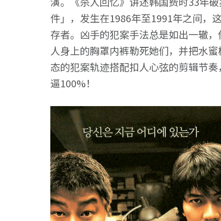
演。《杀人回忆》讲述韩国费时33年
件」，发生在1986年至1991年之间
存者。凶手的犯案手法总是如出一辙，
人身上的胸罩内裤勒死她们，并把水蜜
态的犯案轨迹搭配扣人心弦的剪辑节奏
逼100%！