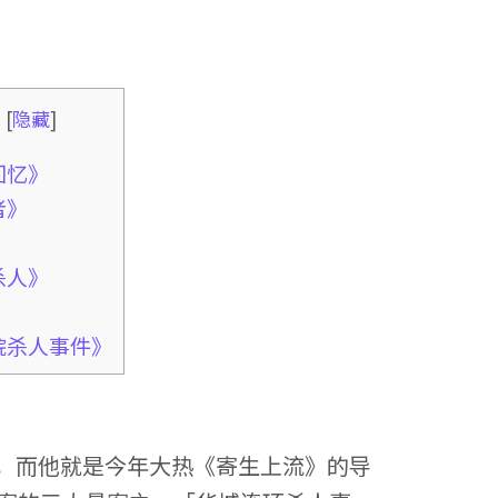
录
[
隐藏
]
回忆》
者》
》
杀人》
》
院杀人事件》
，而他就是今年大热《寄生上流》的导