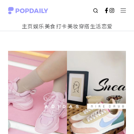
S
k
主页
娱乐
美食
打卡
美妆
穿搭
生活
恋爱
i
p
t
o
c
o
n
t
e
n
t