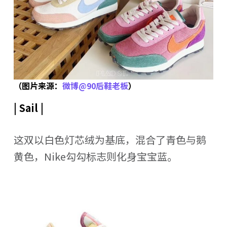
（图片来源：
微博@90后鞋老板
）
| Sail |
这双以白色灯芯绒为基底，混合了青色与鹅
黄色，Nike勾勾标志则化身宝宝蓝。