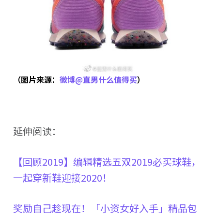
（图片来源：
微博@直男什么值得买
）
延伸阅读：
【回顾
2019
】编辑精选五双
2019
必买球鞋，
一起穿新鞋迎接
2020
！
奖励自己趁现在！「小资女好入手」精品包