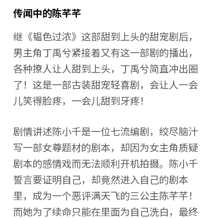
传闻中的陈芊芊
继《韫色过浓》这部甜到上头的甜宠剧后，
男主角丁禹兮紧接着又有这一部剧的播出，
各种撩人让人甜到上头，丁禹兮简直冲出圈
了！这是一部古装甜宠轻喜剧，会让人一会
儿笑得脸疼，一会儿甜到牙疼！
剧情讲述陈小千是一位七流编剧，绞尽脑汁
写一部女尊题材的剧本，却因为女主角质疑
剧本的感情戏而无法顺利开机拍摄。陈小千
誓言要证明自己，却竟然进入自己的剧本
里，成为一个恶评满天飞的三公主陈芊芊！
而她为了续命只能在里面为自己洗白，最终