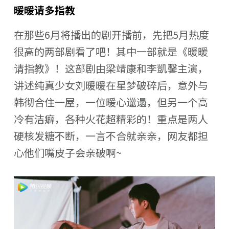
暖暖请多指教
在那些6月将播出的剧开播前，先把5月热度
很高的两部剧看了吧！其中一部就是《暖暖
请指教》！这部剧由梁靖康和李凱馨主演，
讲述纯真少女刘暖暖在星梦破碎后，意外与
韩彻合住一屋，一位暖心邋遢，但另一个高
冷有洁癖，各种火花超精彩的！重点是两人
硬核发糖不断，一言不合就亲亲，网友都担
心他们嘴皮子会亲破啊~