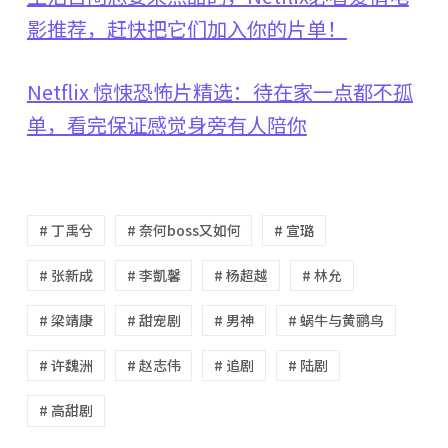
影推荐，赶快把它们加入你的片单！
Netflix 惊悚恐怖片精选：待在家一点都不孤
单，看完保证感觉身旁有人陪你
# 丁禹兮
# 奈何boss又如何
# 宣璐
# 张新成
# 李凱馨
# 杨超越
# 林允
# 梁靖康
# 甜宠剧
# 男神
# 蜗牛与黄鹂鸟
# 许魏洲
# 赵志伟
# 追剧
# 陆剧
# 高甜剧