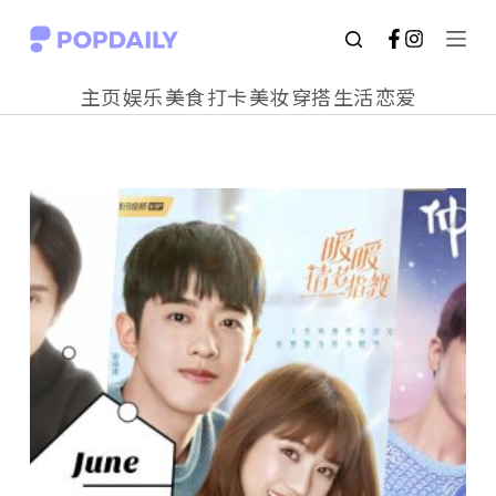
S
k
主页
娱乐
美食
打卡
美妆
穿搭
生活
恋爱
i
p
t
o
c
o
n
t
e
n
t