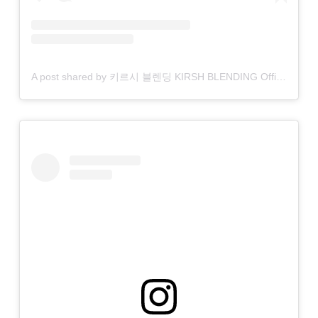
A post shared by 키르시 블렌딩 KIRSH BLENDING Official (@kirsh_blending)