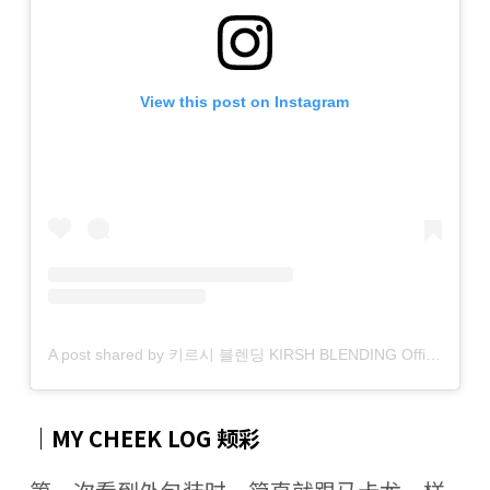
View this post on Instagram
A post shared by 키르시 블렌딩 KIRSH BLENDING Official (@kirsh_blending)
｜MY CHEEK LOG 颊彩