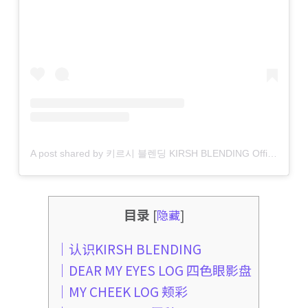
A post shared by 키르시 블렌딩 KIRSH BLENDING Official (@kirsh_blending)
目录
[
隐藏
]
｜认识KIRSH BLENDING
｜DEAR MY EYES LOG 四色眼影盘
｜MY CHEEK LOG 颊彩