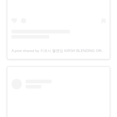
A post shared by 키르시 블렌딩 KIRSH BLENDING Official (@kirsh_blending)