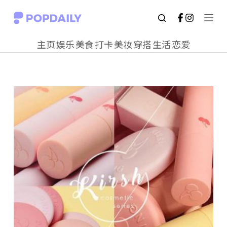
S
k
主页
娱乐
美食
打卡
美妆
穿搭
生活
恋爱
i
p
t
o
c
o
n
t
e
n
t