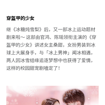
穿盔甲的少女
继《冰糖炖雪梨》后，又一部冰上运动题材
剧来啦～ 这部由官鸿、陈瑶领衔主演的《穿
盔甲的少女》讲述女主桑甜，女扮男装到冰
球上大展身手，与「冰上男神」闻冰相遇，
两人因冰雪结缘追逐梦想中也获得了爱情，
这样的校园甜宠剧嗑定了！