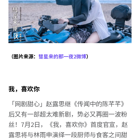
（图片来源：
彗星来的那一夜2微博
）
我，喜欢你
「网剧甜心」赵露思继《传闻中的陈芊芊》
后又有一部超太难新剧，势必又再圈一波粉
丝！7月2日，《我，喜欢你》首度官宣，赵
露思将与林雨申演绎一段厨师与食客之间甜