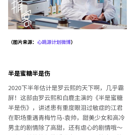
（图片来源：
心跳源计划微博
）
半是蜜糖半是伤
2020下半年估计是罗云熙的天下啊，几乎霸
屏！这部由罗云熙和白鹿主演的《半是蜜糖
半是伤》，讲述患有重度眼泪过敏症的江君
在职场重遇青梅竹马-袁帅，甜美少女和高冷
男主的剧情除了高甜，还有虐心的剧情哦～