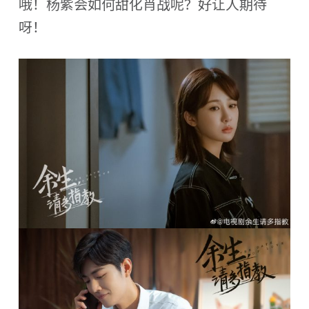
哦！杨紫会如何甜化肖战呢？好让人期待
呀！