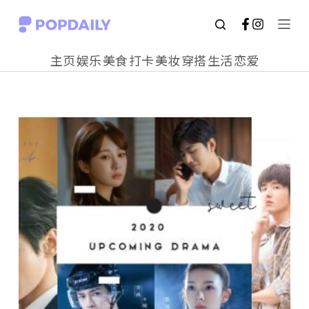
S
k
主页
娱乐
美食
打卡
美妆
穿搭
生活
恋爱
i
p
t
o
c
o
n
t
e
n
t