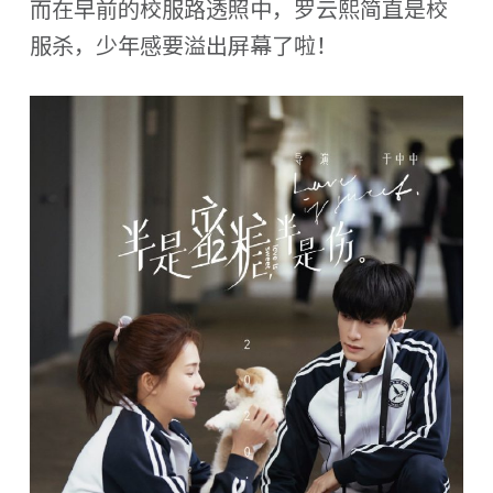
而在早前的校服路透照中，罗云熙简直是校
服杀，少年感要溢出屏幕了啦！