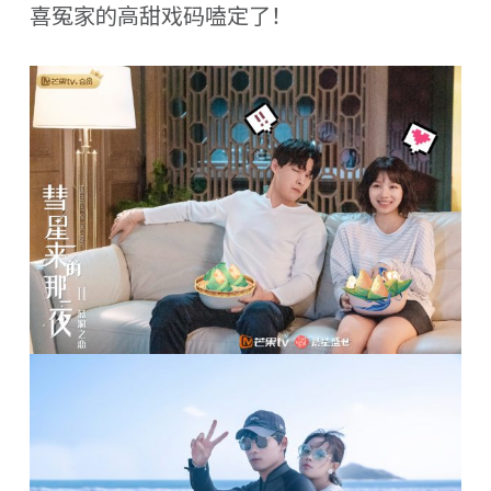
喜冤家的高甜戏码嗑定了！