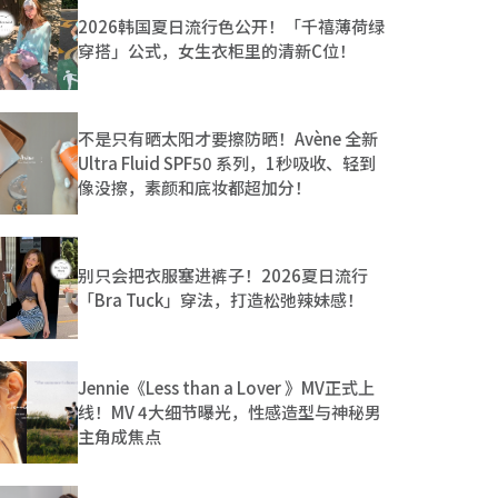
2026韩国夏日流行色公开！「千禧薄荷绿
穿搭」公式，女生衣柜里的清新C位！
不是只有晒太阳才要擦防晒！Avène 全新
Ultra Fluid SPF50 系列，1秒吸收、轻到
像没擦，素颜和底妆都超加分！
别只会把衣服塞进裤子！2026夏日流行
「Bra Tuck」穿法，打造松弛辣妹感！
Jennie《Less than a Lover 》MV正式上
线！MV 4大细节曝光，性感造型与神秘男
主角成焦点