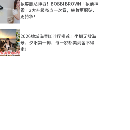
妆容服贴神器！BOBBI BROWN「妆前神
霜」3大升级亮点一次看，底妆更服贴、
更持妆！
2026槟城海景咖啡厅推荐！坐拥无敌海
景、夕阳第一排，每一家都美到舍不得
走！