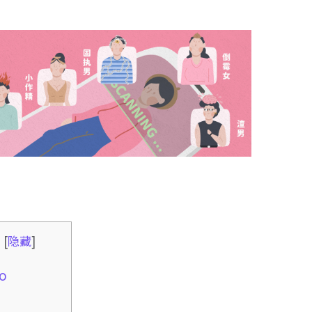
录
[
隐藏
]
io