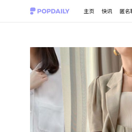
S
主页
快讯
匿名
k
i
p
t
o
c
o
n
t
e
n
t