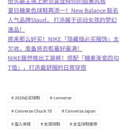
街头霸主换上新衣裳诠释你的甜美风格
夏日糖果色球鞋再添一！New Balance 联名
人气品牌Staud， 打造属于运动女孩的梦幻
逸品！
原来那么好买！NIKE「隐藏版必买服饰」太
欠收，准备将衣柜塞好塞满！
NIKE居然推出工装裤！搭配「糖果渐变四勾
T恤」，打造最舒服的日常穿搭
# 2020必买球鞋
# converse
# Converse Chuck 70
# ConverseJapan
# 型人穿搭
# 女孩球鞋
# 女生球鞋推荐