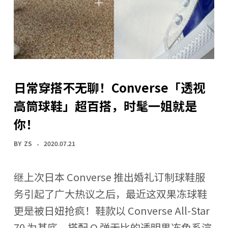
日常穿搭不无聊！Converse「透视
高筒球鞋」超百搭，时髦一姐就是
你！
BY
ZS
2020.07.21
继上次日本 Converse 推出婚礼订制球鞋服
务引起了广大热议之后，最近这双果冻球鞋
更是被日妞抢疯！鞋款以 Converse All-Star
70 为基底，搭配 Q 弹无比的透明果冻色系渲