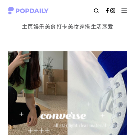
S
k
主页
娱乐
美食
打卡
美妆
穿搭
生活
恋爱
i
p
t
o
c
o
n
t
e
n
t