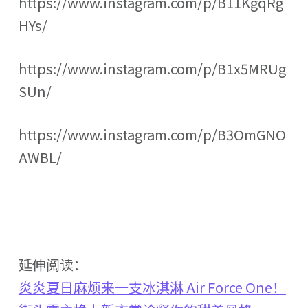
https://www.instagram.com/p/B11KgqRg
HYs/
https://www.instagram.com/p/B1x5MRUg
SUn/
https://www.instagram.com/p/B3OmGNO
AWBL/
延伸阅读：
炎炎夏日麻烦来一支冰淇淋 Air Force One！