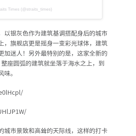
aits Times (@straits_times)
，以银灰色作为建筑基调搭配身后的城市
上，旗舰店更是摇身一变彩光球体，建筑
更加迷人！另外最特别的是，这家全新的
，
整座圆弧的建筑就坐落于海水之上，到
风味。
e0lHcpl/
tUHlJP1W/
的城市景致和高耸的天际线，这样的打卡