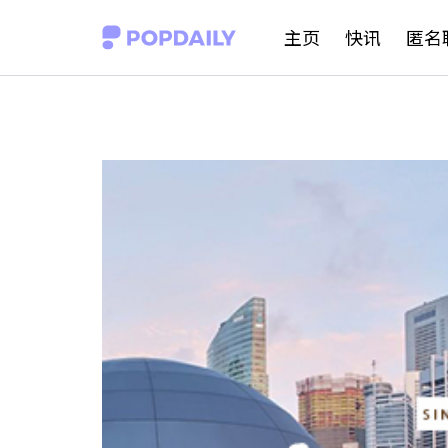
S
主页
快讯
匿名
k
i
p
t
o
c
o
n
t
e
n
t