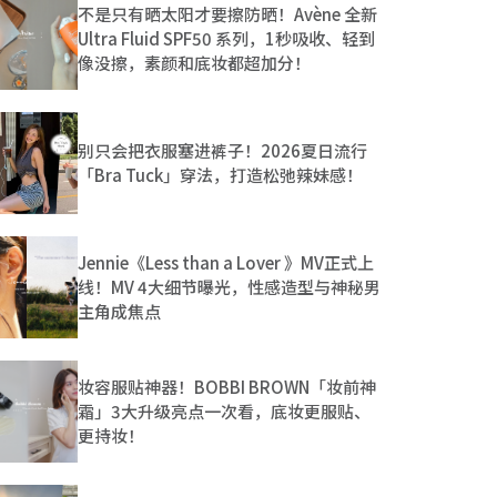
不是只有晒太阳才要擦防晒！Avène 全新
Ultra Fluid SPF50 系列，1秒吸收、轻到
像没擦，素颜和底妆都超加分！
别只会把衣服塞进裤子！2026夏日流行
「Bra Tuck」穿法，打造松弛辣妹感！
Jennie《Less than a Lover 》MV正式上
线！MV 4大细节曝光，性感造型与神秘男
主角成焦点
妆容服贴神器！BOBBI BROWN「妆前神
霜」3大升级亮点一次看，底妆更服贴、
更持妆！