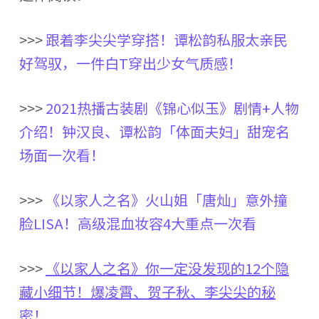
>>>
跟着李尖尖学穿搭！谭松韵私服太亲民
好驾驭，一件白
T
穿出少女气质感！
>>>
2021热播古装剧《锦心似玉》剧情+人物
介绍！钟汉良、谭松韵「体面夫妇」甜宠名
场面一次看！
>>>
《以家人之名》火山姐「唐灿」意外撞
脸
LISA
！高级混血妆容
4
大重点一次看
>>>
《以家人之名》你一定没发现的12个隐
藏小细节！爆凌霄、贺子秋、李尖尖的秘
密！