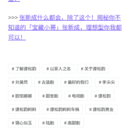
>>>
张新成什么都会，除了这个！揭秘你不
知道的「宝藏小哥」张新成，理想型你我都
可以！
# 了解谭松韵
# 以家人之名
# 关于谭松韵
# 刘昊然
# 古装剧
# 最好的我们
# 李尖尖
# 欧阳娜娜
# 甜宠剧
# 电视剧
# 谭松韵
# 谭松韵妈妈
# 谭松韵妈妈车祸
# 谭松韵男友
# 锦心似玉
# 陆剧
# 高甜剧