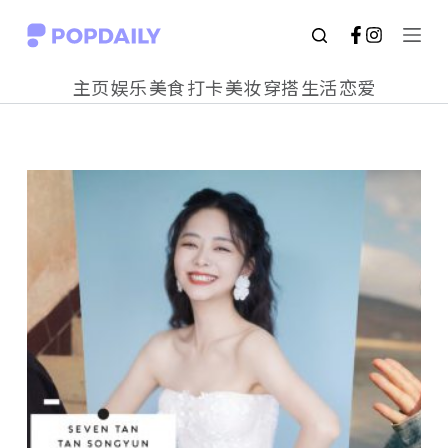
S
k
主页
娱乐
美食
打卡
美妆
穿搭
生活
恋爱
i
p
t
o
c
o
n
t
e
n
t