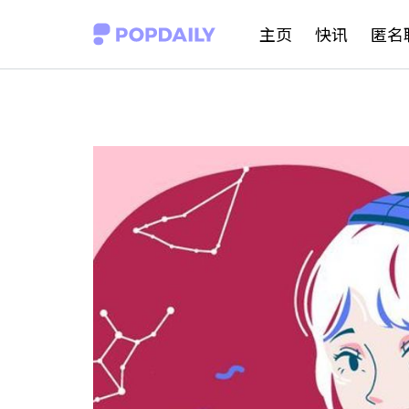
S
主页
快讯
匿名
k
i
p
t
o
c
o
n
t
e
n
t