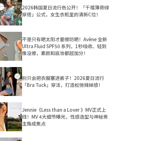
2026韩国夏日流行色公开！「千禧薄荷绿
穿搭」公式，女生衣柜里的清新C位！
不是只有晒太阳才要擦防晒！Avène 全新
Ultra Fluid SPF50 系列，1秒吸收、轻到
像没擦，素颜和底妆都超加分！
别只会把衣服塞进裤子！2026夏日流行
「Bra Tuck」穿法，打造松弛辣妹感！
Jennie《Less than a Lover 》MV正式上
线！MV 4大细节曝光，性感造型与神秘男
主角成焦点