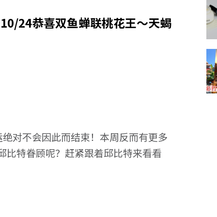
~10/24恭喜双鱼蝉联桃花王～天蝎
花运绝对不会因此而结束！本周反而有更多
邱比特眷顾呢？赶紧跟着邱比特来看看