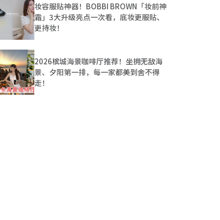
妆容服贴神器！BOBBI BROWN「妆前神
霜」3大升级亮点一次看，底妆更服贴、
更持妆！
2026槟城海景咖啡厅推荐！坐拥无敌海
景、夕阳第一排，每一家都美到舍不得
走！