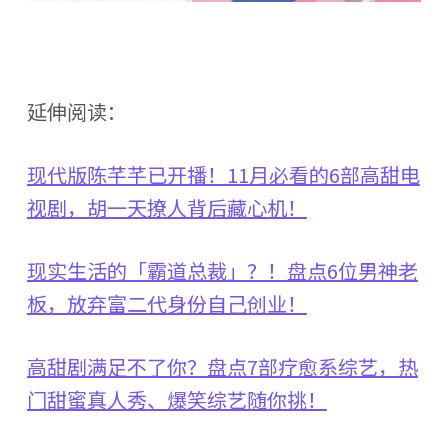
延伸阅读：
现代版陈芊芊已开播！11月必看的6部高甜电
视剧，胡一天撩人背后藏心机！
现实生活的「霸道总裁」？！盘点6位男神老
板，放弃富二代身份自己创业！
高甜剧满足不了你？盘点7部疗愈系综艺，热
门甜蜜真人秀、爆笑综艺随你挑！