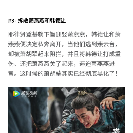
#3- 拆散萧燕燕和韩德让
耶律贤登基就下旨迎娶萧燕燕，韩德让和萧
燕燕便决定私奔离开，当他们逃到燕云台，
却被萧胡辇赶来阻拦，并且将韩德让打成重
伤、还把萧燕燕关了起来，逼迫萧燕燕进
宫。这时候的萧胡辇其实已经彻底黑化了！