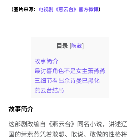
（图片来源：
电视剧《燕云台》官方微博
）
目录
[
隐藏
]
故事简介
最讨喜角色不是女主萧燕燕
三细节看出佘诗曼已黑化
燕云台结局
故事简介
这部剧改编自《燕云台》同名小说，讲述辽
国的萧燕燕凭着敢想、敢说、敢做的性格将