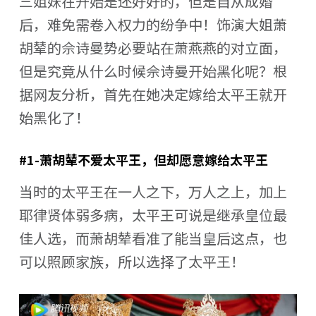
三姐妹在开始是还好好的，但是自从成婚
后，难免需卷入权力的纷争中！饰演大姐萧
胡辇的佘诗曼势必要站在萧燕燕的对立面，
但是究竟从什么时候佘诗曼开始黑化呢？根
据网友分析，首先在她决定嫁给太平王就开
始黑化了！
#1-萧胡辇不爱太平王，但却愿意嫁给太平王
当时的太平王在一人之下，万人之上，加上
耶律贤体弱多病，太平王可说是继承皇位最
佳人选，而萧胡辇看准了能当皇后这点，也
可以照顾家族，所以选择了太平王！