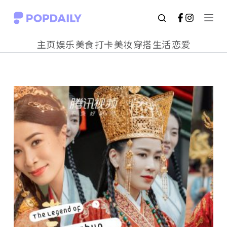
S
k
主页
娱乐
美食
打卡
美妆
穿搭
生活
恋爱
i
p
t
o
c
o
n
t
e
n
t