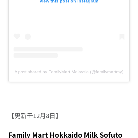
View this post on Instagram
A post shared by FamilyMart Malaysia (@familymartmy)
【更新于12月8日】
Family Mart Hokkaido Milk Sofuto