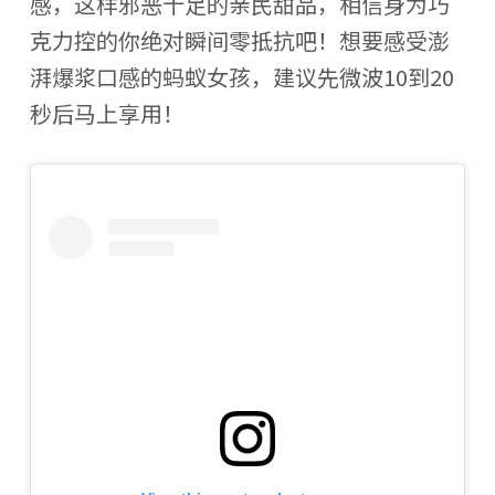
感，这样邪恶十足的亲民甜品，相信身为巧
克力控的你绝对瞬间零抵抗吧！想要感受澎
湃爆浆口感的蚂蚁女孩，建议先微波10到20
秒后马上享用！