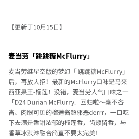
【更新于10月15日】
麦当劳「跳跳糖McFlurry」
麦当劳继星空版的梦幻「 跳跳糖McFlurry」
后，再放大招！最新的McFlurry口味是马来
西亚果王-榴莲！没错，麦当劳人气口味之一
「D24 Durian McFlurry」回归啦～毫不吝
啬、肉眼可见的榴莲酱超邪恶derrr，一口吃
下去满是香甜浓郁的榴莲香，齿颊留香，与
香草冰淇淋融合简直不要太完美！