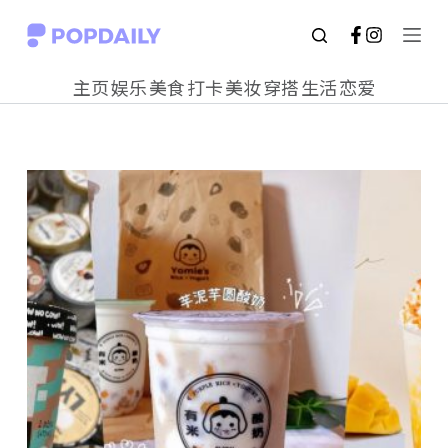
S
k
主页
娱乐
美食
打卡
美妆
穿搭
生活
恋爱
i
p
t
o
c
o
n
t
e
n
t