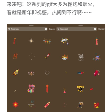
来凑吧！这系列的gif大多为鞭炮和烟火，一
看就是新年即视感，热闹到不行啊～～