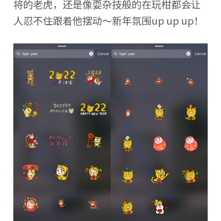
将的老虎，还是像耍杂技般的在玩柑都会让
人忍不住跟着他摆动～新年氛围up up up！