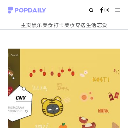
S
k
主页
娱乐
美食
打卡
美妆
穿搭
生活
恋爱
i
p
t
o
c
o
n
t
e
n
t