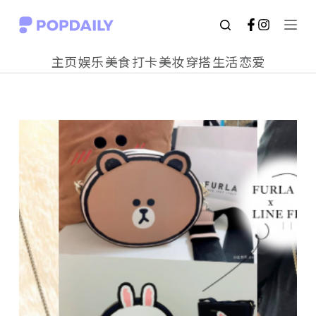
S
k
主页
娱乐
美食
打卡
美妆
穿搭
生活
恋爱
i
p
t
o
c
o
n
t
e
n
t