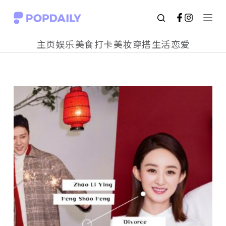
S
k
主页
娱乐
美食
打卡
美妆
穿搭
生活
恋爱
i
p
t
o
c
o
n
t
e
n
t