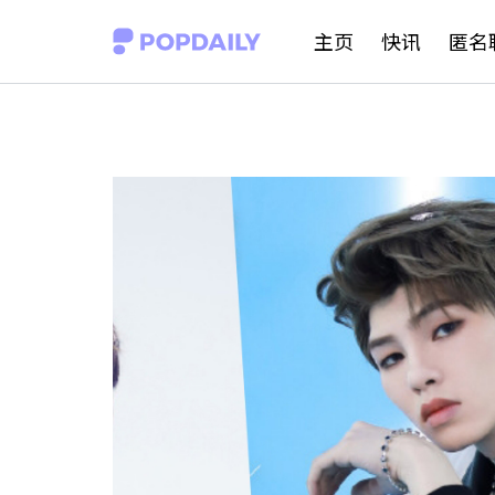
S
主页
快讯
匿名
k
i
p
t
o
c
o
n
t
e
n
t