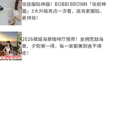
妆容服贴神器！BOBBI BROWN「妆前神
霜」3大升级亮点一次看，底妆更服贴、
更持妆！
2026槟城海景咖啡厅推荐！坐拥无敌海
景、夕阳第一排，每一家都美到舍不得
走！