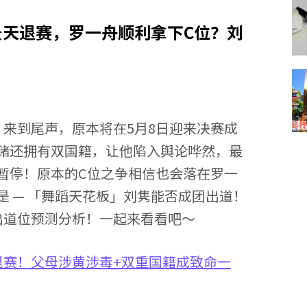
景天退赛，罗一舟顺利拿下C位？刘
》来到尾声，原本将在5月8日迎来决赛成
赌还拥有双国籍，让他陷入舆论哗然，最
暂停！原本的C位之争相信也会落在罗一
 — 「舞蹈天花板」刘隽能否成团出道！
出道位预测分析！一起来看看吧～
退赛！父母涉黄涉毒+双重国籍成致命一