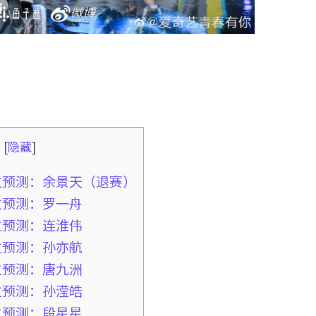
录
[
隐藏
]
位预测：余景天（退赛）
位预测：罗一舟
位预测：连淮伟
位预测：孙亦航
位预测：唐九洲
位预测：孙滢皓
位预测：段星星