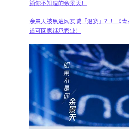
锁你不知道的余景天！
余景天被黑遭网友喊「退赛」？！《青
道可回家继承家业！