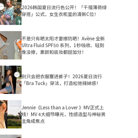
2026韩国夏日流行色公开！「千禧薄荷绿
穿搭」公式，女生衣柜里的清新C位！
不是只有晒太阳才要擦防晒！Avène 全新
Ultra Fluid SPF50 系列，1秒吸收、轻到
像没擦，素颜和底妆都超加分！
别只会把衣服塞进裤子！2026夏日流行
「Bra Tuck」穿法，打造松弛辣妹感！
Jennie《Less than a Lover 》MV正式上
线！MV 4大细节曝光，性感造型与神秘男
主角成焦点