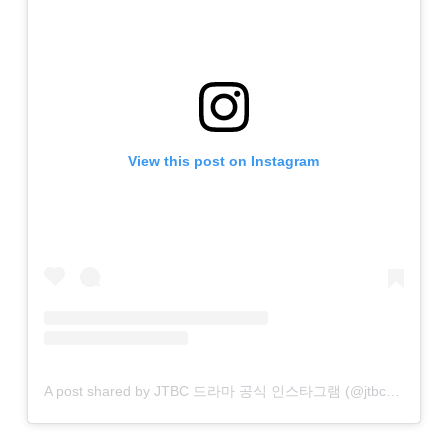
View this post on Instagram
A post shared by JTBC 드라마 공식 인스타그램 (@jtbcdrama)