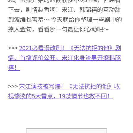
下去，剧情越香啊！宋江、韩韶禧的互动甜
到波编也害羞～ 今天就给你整理一些剧中的
撩人金句，看看哪一句最让你心动吧～
>>>
2021必看漫改剧！《无法抗拒的他》剧
情、首播评价公开，宋江化身渣男开撩韩韶
禧！
>>>
宋江演技被骂爆！《无法抗拒的他》收
视惨淡的5大雷点，19禁情节也救不回！