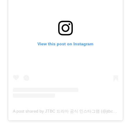
View this post on Instagram
A post shared by JTBC 드라마 공식 인스타그램 (@jtbcdrama)