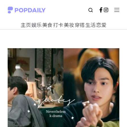
S
k
主页
娱乐
美食
打卡
美妆
穿搭
生活
恋爱
i
p
t
o
c
o
n
t
e
n
t