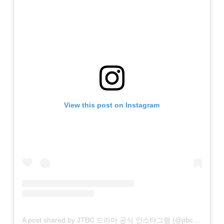
View this post on Instagram
A post shared by JTBC 드라마 공식 인스타그램 (@jtbcdrama)