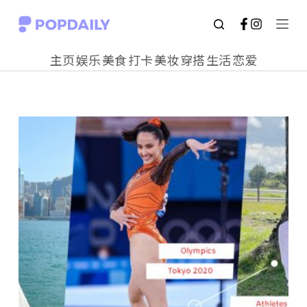
S
k
主页
娱乐
美食
打卡
美妆
穿搭
生活
恋爱
i
p
t
o
c
o
n
t
e
n
t