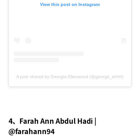
View this post on Instagram
A post shared by Georgia Ellenwood (@george_ahhh)
4、Farah Ann Abdul Hadi |
@farahann94