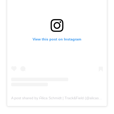
View this post on Instagram
A post shared by ᗩlica Ѕchmidt | Track&Field (@alicasmd)