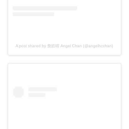
A post shared by 詹皓晴 Angel Chan (@angelhcchan)