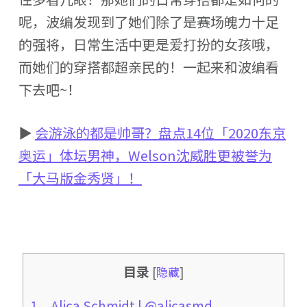
呢，波编发现到了她们除了是赛场魄力十足
的强将，日常生活中更是爱打扮的女孩哦，
而她们的穿搭都超亲民的！一起来和波编看
下去吧~！
▶
会游泳的都是帅哥？盘点14位「2020东京
奥运」体坛男神，Welson沈威胜更被誉为
「大马版金秀贤」！
目录
[
隐藏
]
1、Alica Schmidt | @alicasmd