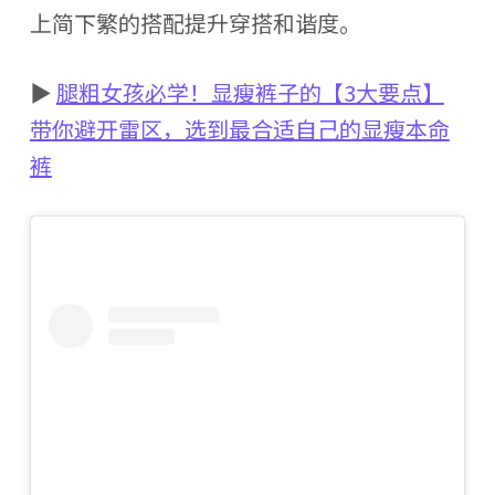
上简下繁的搭配提升穿搭和谐度。
▶
腿粗女孩必学！显瘦裤子的【3大要点】
带你避开雷区，选到最合适自己的显瘦本命
裤