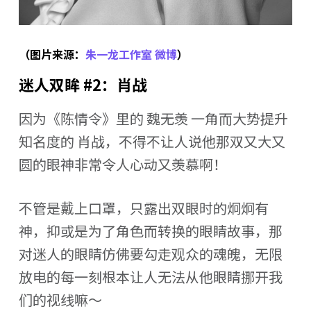
（图片来源：
朱一龙工作室 微博
）
迷人双眸 #2：肖战
因为《陈情令》里的 魏无羡 一角而大势提升
知名度的 肖战，不得不让人说他那双又大又
圆的眼神非常令人心动又羡慕啊！
不管是戴上口罩，只露出双眼时的炯炯有
神，抑或是为了角色而转换的眼睛故事，那
对迷人的眼睛仿佛要勾走观众的魂魄，无限
放电的每一刻根本让人无法从他眼睛挪开我
们的视线嘛～