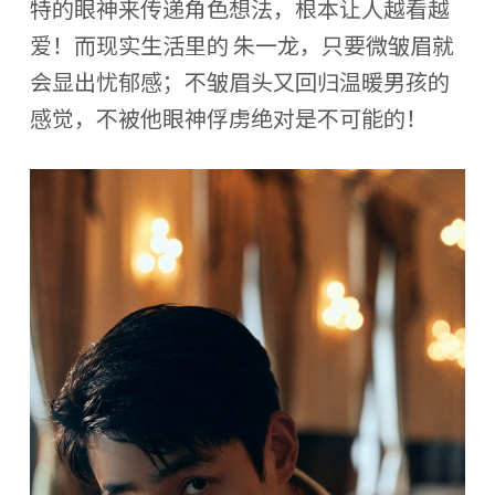
特的眼神来传递角色想法，根本让人越看越
爱！而现实生活里的 朱一龙，只要微皱眉就
会显出忧郁感；不皱眉头又回归温暖男孩的
感觉，不被他眼神俘虏绝对是不可能的！