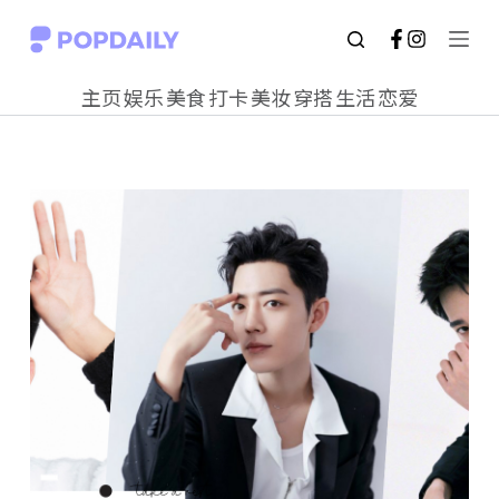
S
k
主页
娱乐
美食
打卡
美妆
穿搭
生活
恋爱
i
p
t
o
c
o
n
t
e
n
t