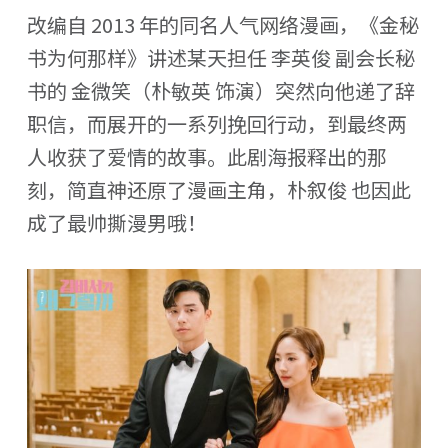
改编自 2013 年的同名人气网络漫画，《金秘
书为何那样》讲述某天担任 李英俊 副会长秘
书的 金微笑（朴敏英 饰演）突然向他递了辞
职信，而展开的一系列挽回行动，到最终两
人收获了爱情的故事。此剧海报释出的那
刻，简直神还原了漫画主角，朴叙俊 也因此
成了最帅撕漫男哦！