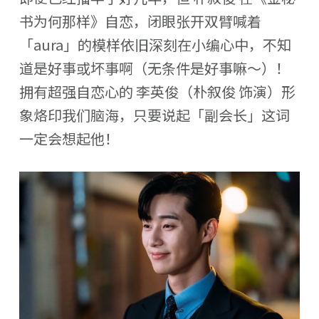
书为何那样》自恋，闭眼张开双臂喊着
「aura」的模样依旧深刻在小编心中，不知
道是好事或坏事啊（无条件是好事嘛～）！
拥有超强自恋心的 李英俊（朴叙俊 饰演）形
象烙印我们脑海，只要说起「副会长」这词
一定会想起他！