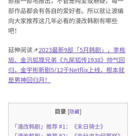
部接一部地推出，不管是纯爱或悬疑，每一
部作品都会有各自的爱好者。所以就让波编
向大家推荐这几年必看的漫改韩剧有哪些
吧！
延伸阅读📌
2023最新9部「5月韩剧」，李栋
旭、金汎狐狸兄弟《九尾狐传1938》帅气回
归，金宇彬新剧5/12于Netflix上线，根本就
是男神回归月！
目录
[
隐藏
]
「漫改韩剧」推荐 #1：《末日骑士》
「漫改韩剧」推荐 #2：《金秘书为何那样》