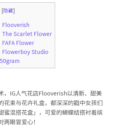
录
[
隐藏
]
ooverish
 Scarlet Flower
FA Flower
owerboy Studio
0gram
G人气花店Flooverish以清新、甜美
的花束与花卉礼盒，都深深的戳中女孩们
甜蜜混搭花盒」，可爱的蝴蝶结搭衬着缤
对两眼冒爱心！