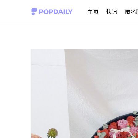
S
主页
快讯
匿名
k
i
p
t
o
c
o
n
t
e
n
t