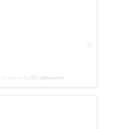
 𝙵𝚕𝚘𝚛𝚒𝚜𝚝 𝙺𝙻 🇲🇾 (@flooverish)