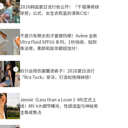
2026韩国夏日流行色公开！「千禧薄荷绿
穿搭」公式，女生衣柜里的清新C位！
不是只有晒太阳才要擦防晒！Avène 全新
Ultra Fluid SPF50 系列，1秒吸收、轻到
像没擦，素颜和底妆都超加分！
别只会把衣服塞进裤子！2026夏日流行
「Bra Tuck」穿法，打造松弛辣妹感！
Jennie《Less than a Lover 》MV正式上
线！MV 4大细节曝光，性感造型与神秘男
主角成焦点