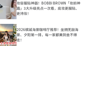
妆容服贴神器！BOBBI BROWN「妆前神
霜」3大升级亮点一次看，底妆更服贴、
更持妆！
2026槟城海景咖啡厅推荐！坐拥无敌海
景、夕阳第一排，每一家都美到舍不得
走！