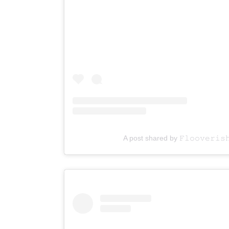
A post shared by 𝙵𝚕𝚘𝚘𝚟𝚎𝚛𝚒𝚜