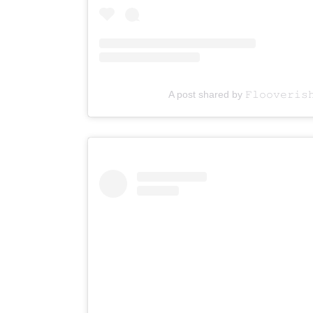
A post shared by 𝙵𝚕𝚘𝚘𝚟𝚎𝚛𝚒𝚜