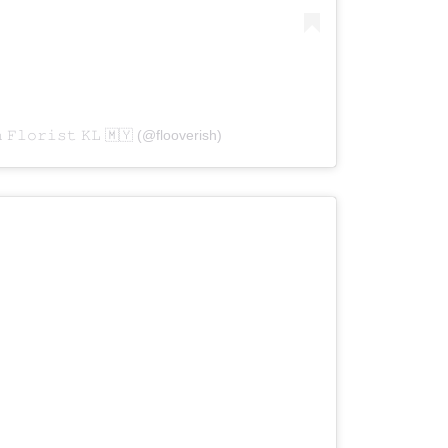
 𝙵𝚕𝚘𝚛𝚒𝚜𝚝 𝙺𝙻 🇲🇾 (@flooverish)