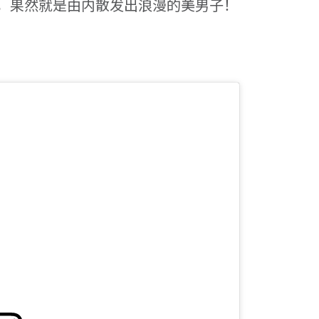
，果然就是由内散发出浪漫的美男子！