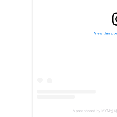
View this po
A post shared by MYM엔