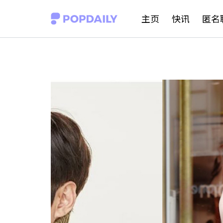
S
主页
快讯
匿名
k
i
p
t
o
c
o
n
t
e
n
t