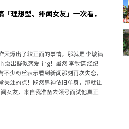
镐「理想型、绯闻女友」一次看，
！
昨天爆出了较正面的事情，那就是 李敏镐
atch 爆出疑似恋爱-ing！虽然 李敏镐 经纪
有不少粉丝表示看到新闻那刻再次失恋，
常关注的点！既然男神依旧单身，那就让
绯闻女友，来自我准备去领号面试他真正