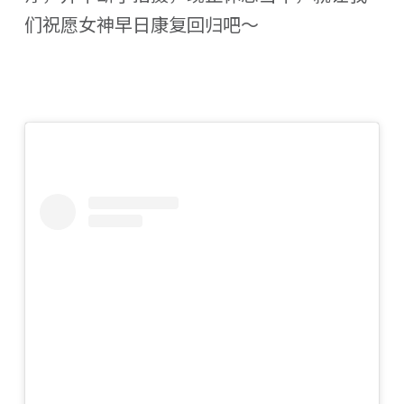
们祝愿女神早日康复回归吧～