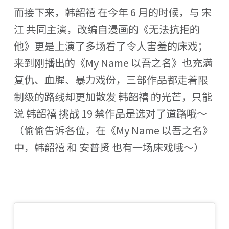
而接下来，韩韶禧 在今年 6 月的时候，与 宋
江 共同主演，改编自漫画的《无法抗拒的
他》更是上演了多场看了令人害羞的床戏；
来到刚播出的《My Name 以吾之名》也充满
复仇、血腥、暴力戏份，三部作品都走着限
制级的路线却更加散发 韩韶禧 的光芒，只能
说 韩韶禧 挑战 19 禁作品是选对了道路哦～
（偷偷告诉各位，在《My Name 以吾之名》
中，韩韶禧 和 安普贤 也有一场床戏哦～）