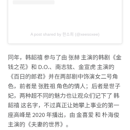
A post shared by 한소희 (@xeesoxee)
同年，韩韶禧 参与了由 张赫 主演的韩剧《金
钱之花》和 D.O.、南志铉、金宣虎 主演的
《百日的郎君》并在两部剧中饰演女二号角
色，前者是 张胜祖 角色的情人；后者是世子
妃，两种超不同的魅力也让观众们记下了 韩
韶禧 这名字，不过真正让她攀上事业的第一
座高峰是 2020 年播出，由 金喜爱 和 朴海俊
主演的《夫妻的世界》。