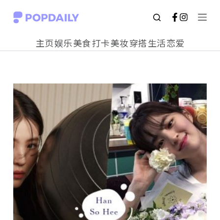
S
k
主页
娱乐
美食
打卡
美妆
穿搭
生活
恋爱
i
p
t
o
c
o
n
t
e
n
t