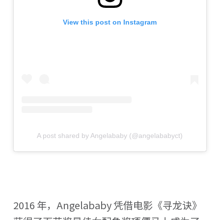
View this post on Instagram
A post shared by Angelababy (@angelababyct)
2016 年，Angelababy 凭借电影《寻龙诀》