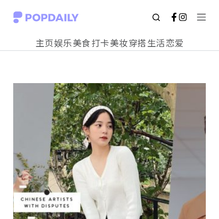
S
k
主页
娱乐
美食
打卡
美妆
穿搭
生活
恋爱
i
p
t
o
c
o
n
t
e
n
t