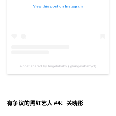
View this post on Instagram
A post shared by Angelababy (@angelababyct)
有争议的黑红艺人 #4：关晓彤