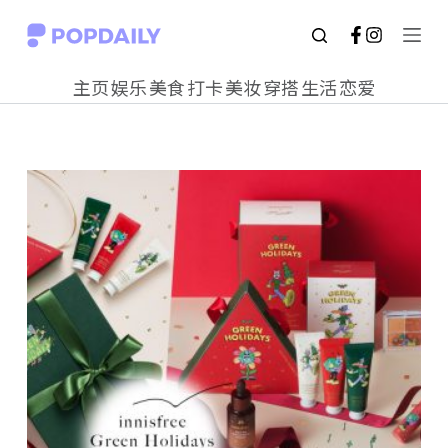
S
k
主页
娱乐
美食
打卡
美妆
穿搭
生活
恋爱
i
p
t
o
c
o
n
t
e
n
t