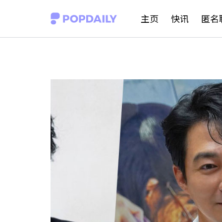
S
主页
快讯
匿名
k
i
p
t
o
c
o
n
t
e
n
t