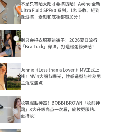
不是只有晒太阳才要擦防晒！Avène 全新
Ultra Fluid SPF50 系列，1秒吸收、轻到
像没擦，素颜和底妆都超加分！
别只会把衣服塞进裤子！2026夏日流行
「Bra Tuck」穿法，打造松弛辣妹感！
Jennie《Less than a Lover 》MV正式上
线！MV 4大细节曝光，性感造型与神秘男
主角成焦点
妆容服贴神器！BOBBI BROWN「妆前神
霜」3大升级亮点一次看，底妆更服贴、
更持妆！