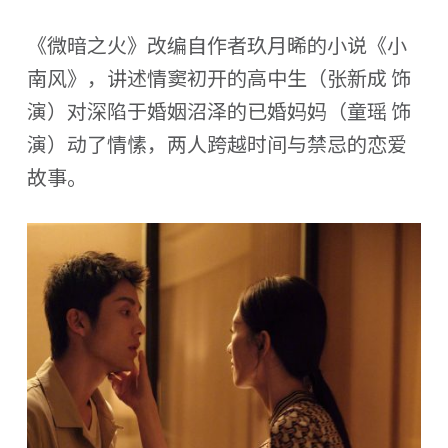
《微暗之火》改编自作者玖月晞的小说《小
南风》，讲述情窦初开的高中生（张新成 饰
演）对深陷于婚姻沼泽的已婚妈妈（童瑶 饰
演）动了情愫，两人跨越时间与禁忌的恋爱
故事。