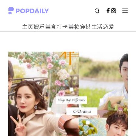
S
k
主页
娱乐
美食
打卡
美妆
穿搭
生活
恋爱
i
p
t
o
c
o
n
t
e
n
t