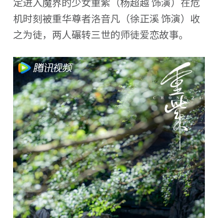
定进入魔界的少女重紫（杨超越 饰演）在危
机时刻被重华尊者洛音凡（徐正溪 饰演）收
之为徒，两人碾转三世的师徒爱恋故事。