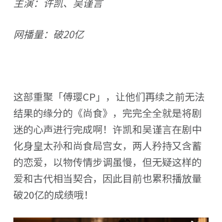
主演：许凯、吴谨言
网播量：破20亿
这部重聚「傅璎CP」，让他们再续之前无法
结果的缘分的《尚食》，完完全全就是将剧
迷的心声进行完成啊！许凯和吴谨言在剧中
化身皇太孙和尚食局宫女，两人矜持又含蓄
的恋爱，以物传情步调虽慢，但无疑这样的
爱和古代相当契合，因此目前也累积播放量
破20亿的成绩哦！