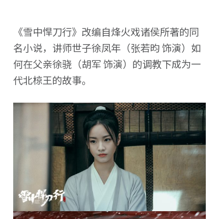
《雪中悍刀行》改编自烽火戏诸侯所著的同
名小说，讲师世子徐凤年（张若昀 饰演）如
何在父亲徐骁（胡军 饰演）的调教下成为一
代北椋王的故事。