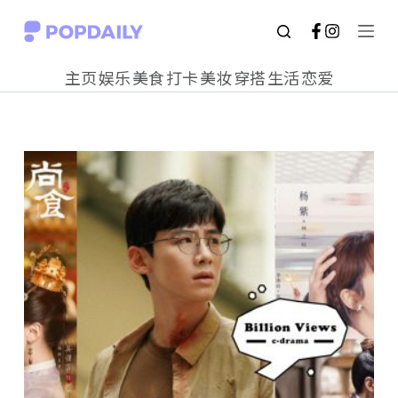
S
k
主页
娱乐
美食
打卡
美妆
穿搭
生活
恋爱
i
p
t
o
c
o
n
t
e
n
t