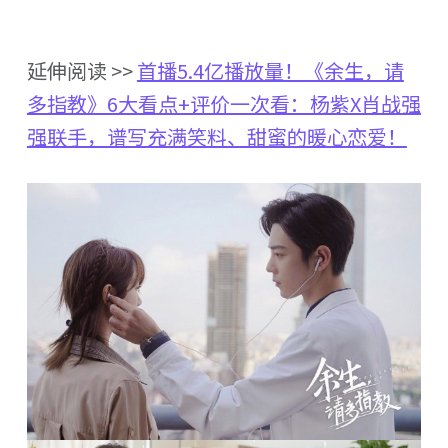
延伸阅读 >>
首播5.4亿播放量！《余生，请
多指教》6大看点+评价一次看：杨紫X肖战强
强联手，谱写充满笑料、甜蜜的暖心恋爱！