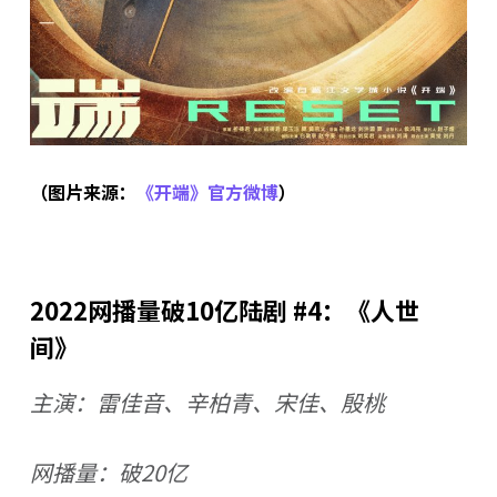
（图片来源：
《开端》官方微博
）
2022网播量破10亿陆剧 #4：《人世
间》
主演：雷佳音、辛柏青、宋佳、殷桃
网播量：破20亿