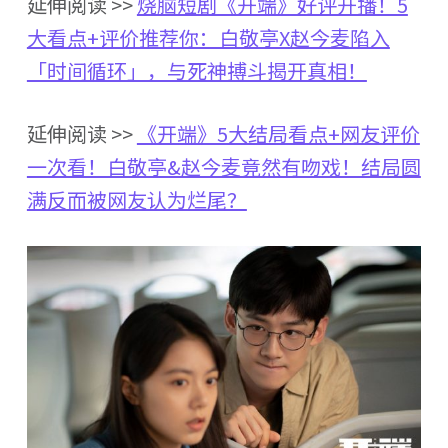
延伸阅读 >>
烧脑短剧《开端》好评开播！5
大看点+评价推荐你：白敬亭X赵今麦陷入
「时间循环」，与死神搏斗揭开真相！
延伸阅读 >>
《开端》5大结局看点+网友评价
一次看！白敬亭&赵今麦竟然有吻戏！结局圆
满反而被网友认为烂尾？