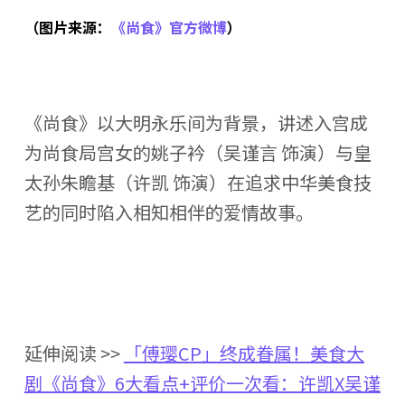
（图片来源：
《尚食》官方微博
）
《尚食》以大明永乐间为背景，讲述入宫成
为尚食局宫女的姚子衿（吴谨言 饰演）与皇
太孙朱瞻基（许凯 饰演）在追求中华美食技
艺的同时陷入相知相伴的爱情故事。
延伸阅读 >>
「傅璎CP」终成眷属！美食大
剧《尚食》6大看点+评价一次看：许凯X吴谨