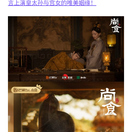
言上演皇太孙与宫女的唯美姻缘！