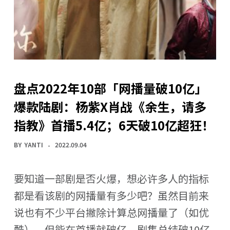
盘点2022年10部「网播量破10亿」
爆款陆剧：杨紫X肖战《余生，请多
指教》首播5.4亿；6天破10亿超狂！
BY
YANTI
2022.09.04
要知道一部剧是否火爆，想必许多人的指标
都是看该剧的网播量有多少吧？虽然目前来
说也有不少平台撇除计算总网播量了（如优
酷），但能在首播就破亿、剧集总结破10亿