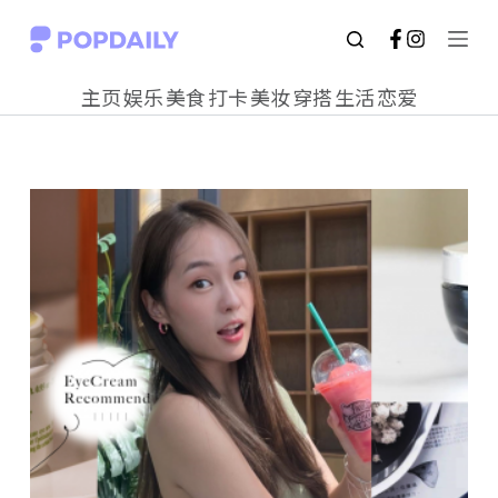
S
k
主页
娱乐
美食
打卡
美妆
穿搭
生活
恋爱
i
p
t
o
c
o
n
t
e
n
t