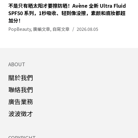
不是只有晒太阳才要擦防晒！Avène 全新 Ultra Fluid
SPF50 系列，1秒吸收、轻到像没擦，素颜和底妆都超
加分！
PopBeauty
,
廣編文章
,
自寫文章
2026.08.05
ABOUT
關於我們
聯絡我們
廣告業務
波波徵才
COPYRIGHT