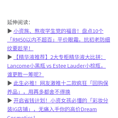
延伸阅读：
▶
小资族、熬夜学生党的福音！盘点10个
「RM50以内不超百」平价眼霜，抗初老防细
纹要趁早！
▶
【精华液推荐】2大专柜精华液大比拼：
Lancome小黑瓶 vs Estee Lauder小棕瓶，
谁更胜一筹呢？
▶
此生必推！网友激推十二款疯狂「回购保
养品」，用再多都舍不得换
▶
开启省钱计划！小资女孩必懂的「彩妆分
装IG店铺」，无痛入手你的高价Dream
Cosmetics！