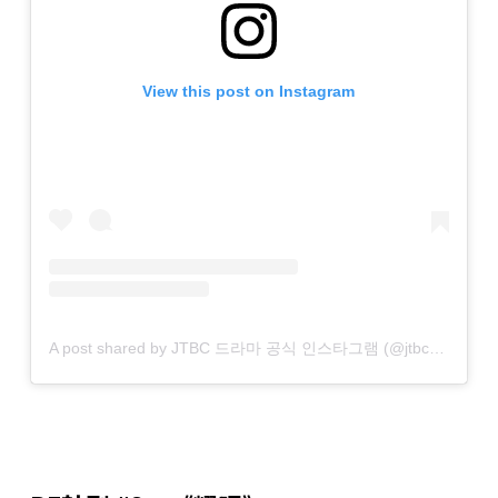
View this post on Instagram
A post shared by JTBC 드라마 공식 인스타그램 (@jtbcdrama)