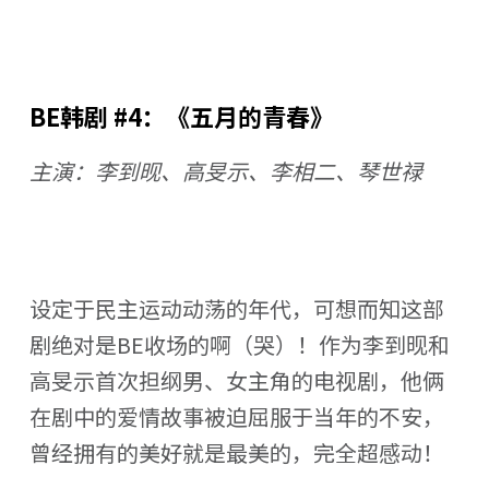
BE韩剧 #4：《五月的青春》
主演：李到𬀪、高旻示、李相二、琴世禄
设定于民主运动动荡的年代，可想而知这部
剧绝对是BE收场的啊（哭）！作为李到𬀪和
高旻示首次担纲男、女主角的电视剧，他俩
在剧中的爱情故事被迫屈服于当年的不安，
曾经拥有的美好就是最美的，完全超感动！