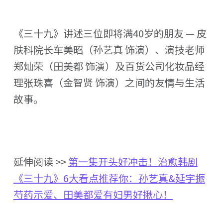
《三十九》讲述三位即将满40岁的朋友 — 皮
肤科院长车美昭（孙艺真 饰演）、演技老师
郑灿荣（田美都 饰演）及百货公司化妆品经
理张珠喜（金智贤 饰演）之间的友情与生活
故事。
延伸阅读 >>
第一集开头好冲击！治愈韩剧
《三十九》6大看点推荐你：孙艺真&延宇振
芍药示爱、田美都爱有妇男好揪心！