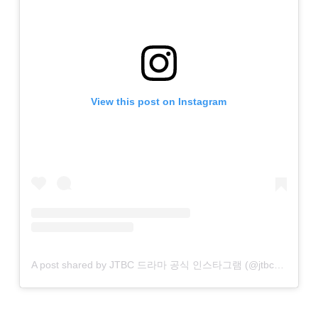
View this post on Instagram
A post shared by JTBC 드라마 공식 인스타그램 (@jtbcdrama)