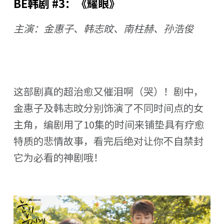
BE韩剧 #3：《耀眼》
主演：金惠子、韩志旼、南柱赫、孙浩俊
这部剧真的超治愈又催泪啊（哭）！剧中，
金惠子及韩志旼分别饰演了不同时间点的女
主角，编剧用了10集的时间来铺垫具有疗愈
特质的悲情故事，看完后绝对让你不自禁封
它为必看的神剧哦！