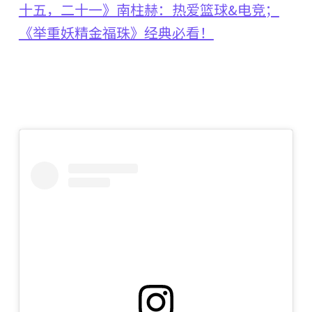
十五，二十一》南柱赫：热爱篮球&电竞；
《举重妖精金福珠》经典必看！