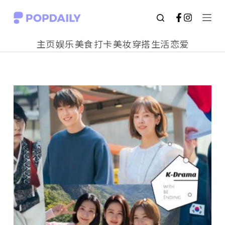
S
k
主页
娱乐
美食
打卡
美妆
穿搭
生活
恋爱
i
p
t
o
c
o
n
t
e
n
t