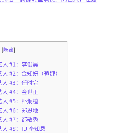
录
[
隐藏
]
人 #1：李俊昊
人 #2：金知妍（苞娜）
人 #3：任时完
人 #4：金世正
人 #5：朴炯植
人 #6：郑恩地
人 #7：都敬秀
 #8：IU 李知恩