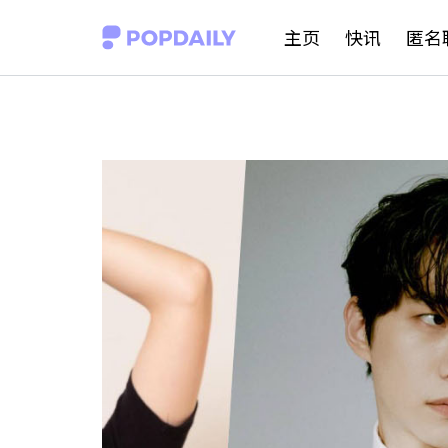
S
主页
快讯
匿名
k
i
p
t
o
c
o
n
t
e
n
t