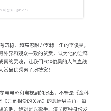
 by 이준호 (@le2jh)
拥有沉稳、超高忍耐力李祘一角的李俊昊，
得外界和观众一致的赞赏，认为他的诠释
成真的灵魂，让我们FOX俊昊的人气直线
大赏最优秀男子演技赏！
陆续参与电影和电视剧的演出，不管是《金科
抑或是《只是相爱的关系》的悲情男主角，每
貌的他，绝对是以歌手、演员两种身份发