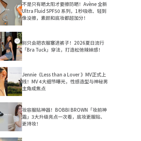
不是只有晒太阳才要擦防晒！Avène 全新
Ultra Fluid SPF50 系列，1秒吸收、轻到
像没擦，素颜和底妆都超加分！
别只会把衣服塞进裤子！2026夏日流行
「Bra Tuck」穿法，打造松弛辣妹感！
Jennie《Less than a Lover 》MV正式上
线！MV 4大细节曝光，性感造型与神秘男
主角成焦点
妆容服贴神器！BOBBI BROWN「妆前神
霜」3大升级亮点一次看，底妆更服贴、
更持妆！