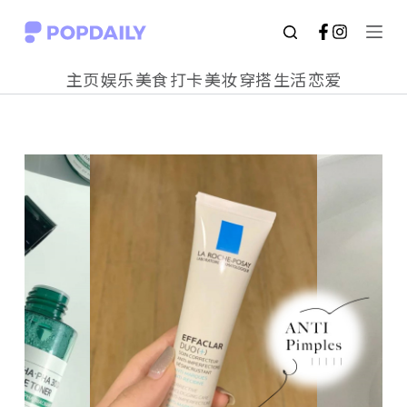
S
k
主页
娱乐
美食
打卡
美妆
穿搭
生活
恋爱
i
p
t
o
c
o
n
t
e
n
t