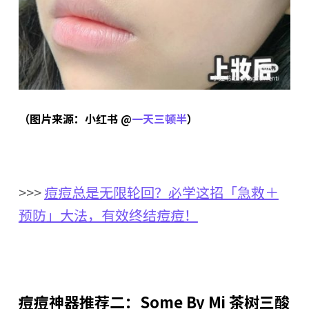
（图片来源：小红书 @
一天三顿半
）
>>>
痘痘总是无限轮回？必学这招「急救＋
预防」大法，有效终结痘痘！
痘痘神器推荐二：Some By Mi 茶树三酸