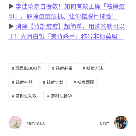
▶
李佳琦亲自授教！如何有效正确「祛除痘
印」，解除痘痘危机、让你摆脱月球脸！
▶
消除【背部痘痘】超简单，用洗的就可以
了！光滑白皙「美背杀手」称号非你莫属！
# 理泉肤DUO乳
# 祛痘必备
# 祛痘方法
# 祛痘神器
# 祛痘计划
# 祛痘面膜
# 茶树油功效
# 茶树油精华
PREVIOUS
NEXT