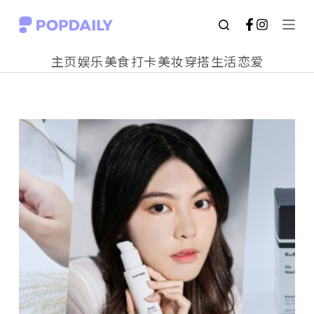
S
k
主页
娱乐
美食
打卡
美妆
穿搭
生活
恋爱
i
p
t
o
c
o
n
t
e
n
t