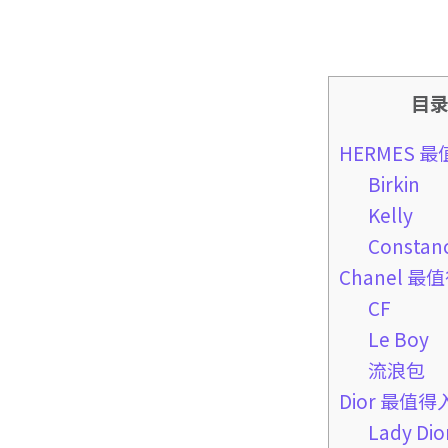
目
HERMES 
Birkin
Kelly
Constan
Chanel 
CF
Le Boy
流浪包
Dior 最值
Lady Dio