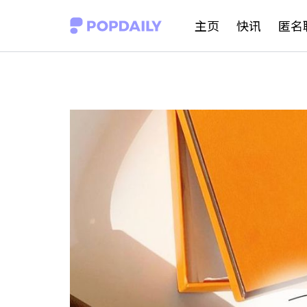
S
主页
快讯
匿名
k
i
p
t
o
c
o
n
t
e
n
t