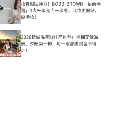
妆容服贴神器！BOBBI BROWN「妆前神
霜」3大升级亮点一次看，底妆更服贴、
更持妆！
2026槟城海景咖啡厅推荐！坐拥无敌海
景、夕阳第一排，每一家都美到舍不得
走！