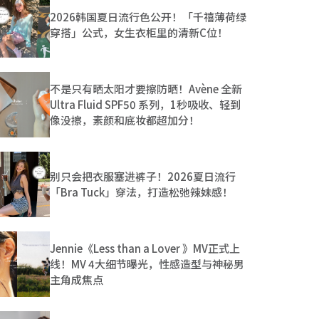
2026韩国夏日流行色公开！「千禧薄荷绿
穿搭」公式，女生衣柜里的清新C位！
不是只有晒太阳才要擦防晒！Avène 全新
Ultra Fluid SPF50 系列，1秒吸收、轻到
像没擦，素颜和底妆都超加分！
别只会把衣服塞进裤子！2026夏日流行
「Bra Tuck」穿法，打造松弛辣妹感！
Jennie《Less than a Lover 》MV正式上
线！MV 4大细节曝光，性感造型与神秘男
主角成焦点