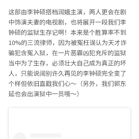
这部由李钟硕搭档润娥主演，两人更会在剧
中饰演夫妻的电视剧，也将展开一段我们李
钟硕的监狱生存记啊！本来是个胜算率不到
10%的三流律师，因为被冤枉误认为天才诈
骗犯含冤入狱，在一片恶霸凶犯充斥的监狱
当中为了生存，必须壮大自己成为真正的坏
人，只能说阔别许久再见的李钟硕完全变了
个样但依旧直戳我们心～（另外，我们郭东
延也会出演狱中一员哦～）