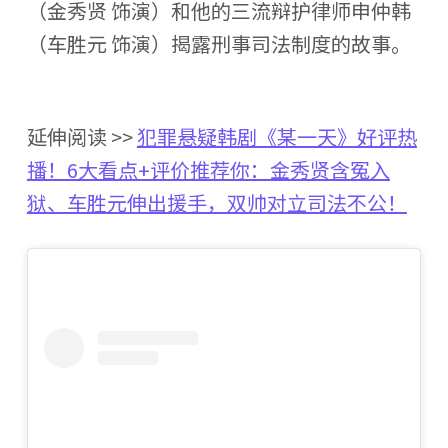
（金秀贤 饰演）和他的三流辩护律师申仲韩
（车胜元 饰演）揭露刑事司法制度的故事。
延伸阅读 >>
犯罪悬疑韩剧《某一天》好评热
播！6大看点+评价推荐你：金秀贤含冤入
狱、车胜元伸出援手，双帅对立司法不公！