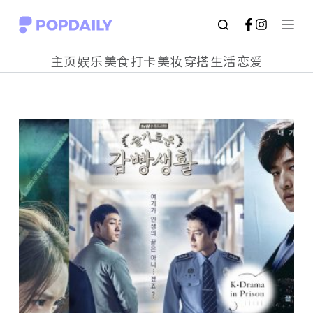
S
k
主页
娱乐
美食
打卡
美妆
穿搭
生活
恋爱
i
p
t
o
c
o
n
t
e
n
t