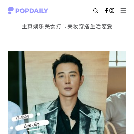
S
k
主页
娱乐
美食
打卡
美妆
穿搭
生活
恋爱
i
p
t
o
c
o
n
t
e
n
t