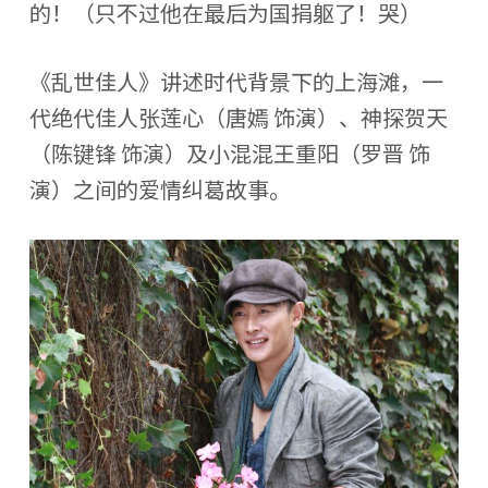
的！（只不过他在最后为国捐躯了！哭）
《乱世佳人》讲述时代背景下的上海滩，一
代绝代佳人张莲心（唐嫣 饰演）、神探贺天
（陈键锋 饰演）及小混混王重阳（罗晋 饰
演）之间的爱情纠葛故事。