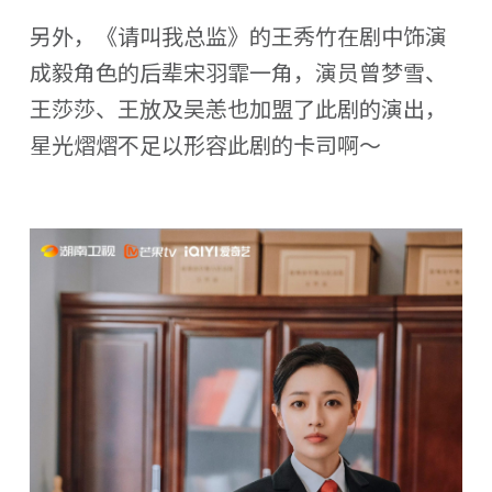
另外，《请叫我总监》的王秀竹在剧中饰演
成毅角色的后辈宋羽霏一角，演员曾梦雪、
王莎莎、王放及吴恙也加盟了此剧的演出，
星光熠熠不足以形容此剧的卡司啊～