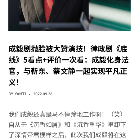
成毅剧抛脸被大赞演技！律政剧《底
线》5看点+评价一次看：成毅化身法
官，与靳东、蔡文静一起实现平凡正
义！
BY
YANTI
2022.09.28
我们成毅还真是马不停蹄地工作啊！（笑）
自从于《沉香如屑》和《沉香重华》里卸下
了深情帝君模样之后，此次我们成毅将在这