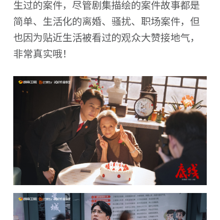
生过的案件，尽管剧集描绘的案件故事都是
简单、生活化的离婚、骚扰、职场案件，但
也因为贴近生活被看过的观众大赞接地气，
非常真实哦！