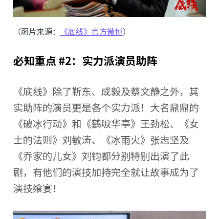
（图片来源：
《底线》官方微博
）
必知重点 #2：实力派演员助阵
《底线》除了靳东、成毅及蔡文静之外，其
实助阵的演员更是各个实力派！大名鼎鼎的
《破冰行动》和《鹤唳华亭》王劲松、《女
士的法则》刘敏涛、《冰雨火》张志坚及
《乔家的儿女》刘钧都分别特别出演了此
剧，有他们的演技加持完全就让故事成为了
演技飨宴！