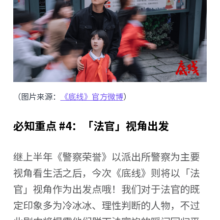
（图片来源：
《底线》官方微博
）
必知重点 #4：「法官」视角出发
继上半年《警察荣誉》以派出所警察为主要
视角看生活之后，今次《底线》则将以「法
官」视角作为出发点哦！我们对于法官的既
定印象多为冷冰冰、理性判断的人物，不过