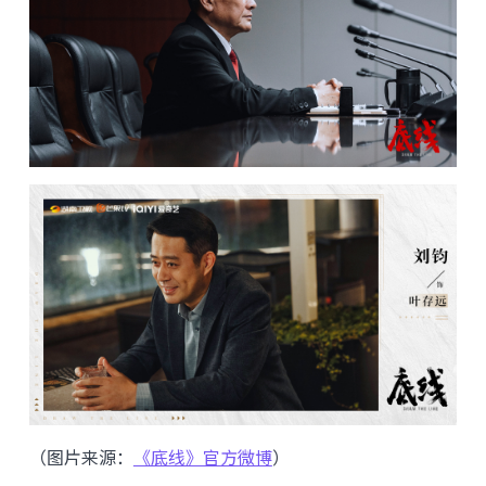
（图片来源：
《底线》官方微博
）