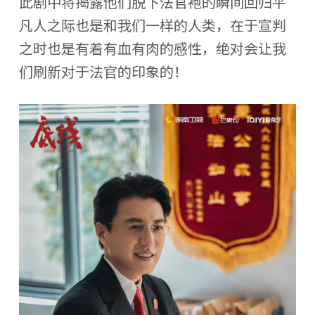
此剧中将揭露他们脱下法官袍的瞬间回归平
凡人之际也是和我们一样的人类，在于宣判
之时也是有着有血有肉的感性，绝对会让我
们刷新对于法官的印象的！