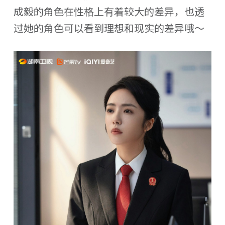
成毅的角色在性格上有着较大的差异，也透
过她的角色可以看到理想和现实的差异哦～