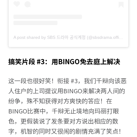
A post shared by SBS 드라마 공식계정 (@sbsdrama.official)
搞笑片段 #3：用BINGO免去庭上解决
这一段也很好笑！衔接 #3，我们千辩向该恶
人住户的上司提议用BINGO来解决两人间的
纷争，殊不知获得对方爽快的答应！在
BINGO比赛中，千辩无止境地向玛丽打眼
色，更假装说了发条要对方说出相应的数
字，机智的同时又很闹的剧情充满了笑点！