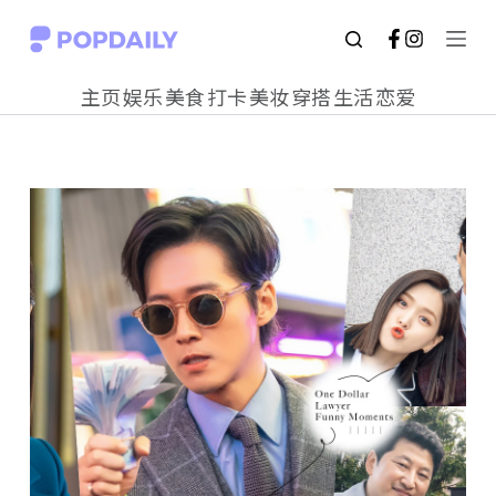
S
k
主页
娱乐
美食
打卡
美妆
穿搭
生活
恋爱
i
p
t
o
c
o
n
t
e
n
t