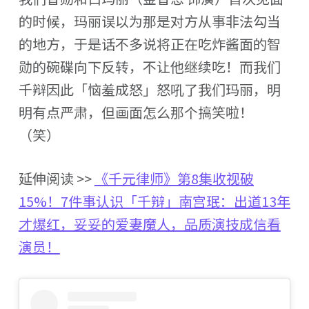
的时候，玛丽误以为那是对方从事非法勾当
的地方，于是话不多说将正在吃炸酱面的智
勋的碗碟向下反转，不让他继续吃！而我们
千辩因此「恼羞成怒」怒吼了我们玛丽，明
明有点严肃，但画面怎么那个搞笑啦！
（笑）
延伸阅读 >>
《千元律师》第8集收视破
15%！7件事认识「千辩」南宫珉：出道13年
才爆红，妥妥的爱妻魔人，品质演技成信看
演员！