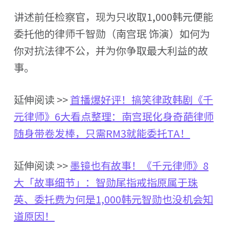
讲述前任检察官，现为只收取1,000韩元便能
委托他的律师千智勋（南宫珉 饰演）如何为
你对抗法律不公，并为你争取最大利益的故
事。
延伸阅读 >>
首播爆好评！搞笑律政韩剧《千
元律师》6大看点整理：南宫珉化身奇葩律师
随身带卷发棒，只需RM3就能委托TA！
延伸阅读 >>
墨镜也有故事！《千元律师》8
大「故事细节」：智勋尾指戒指原属于珠
英、委托费为何是1,000韩元智勋也没机会知
道原因！