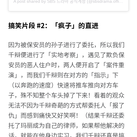
A post shared by SBS 드라마 공식계정 (@sbsdrama.official)
搞笑片段 #2：「疯子」的直进
因为被保安员的孙子进行了委托，所以我们
千辩便进行了「实地考察」，遇见了欺负保
安员的恶人住户时，两人便开启了「案件重
演」，而我们千辩则在对方的「指示」下
（以奔跑的速度）快速将推车推向对方车
子，殊不知整个车头掉了下来！看着的观众
无法不因为千辩奇葩的方式帮委托人「报了
仇」而感到痛快又好笑啊！（结果千辩还委
托了玛丽成为自己的律师，如果帮他解决的
话，就能在他身边实习，我们千辩还真是搞