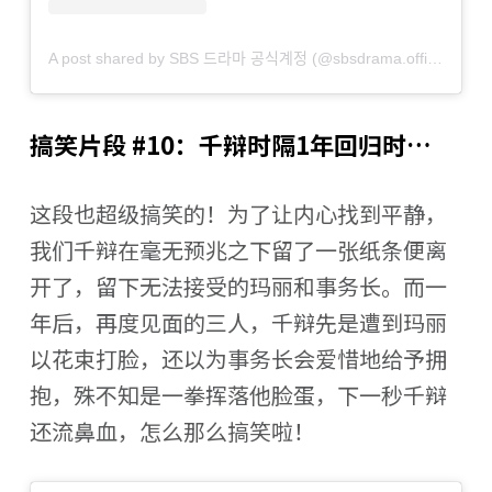
A post shared by SBS 드라마 공식계정 (@sbsdrama.official)
搞笑片段 #10：千辩时隔1年回归时…
这段也超级搞笑的！为了让内心找到平静，
我们千辩在毫无预兆之下留了一张纸条便离
开了，留下无法接受的玛丽和事务长。而一
年后，再度见面的三人，千辩先是遭到玛丽
以花束打脸，还以为事务长会爱惜地给予拥
抱，殊不知是一拳挥落他脸蛋，下一秒千辩
还流鼻血，怎么那么搞笑啦！