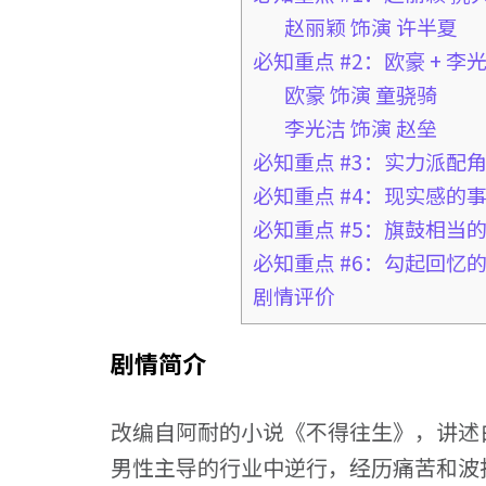
赵丽颖 饰演 许半夏
必知重点 #2：欧豪 + 李
欧豪 饰演 童骁骑
李光洁 饰演 赵垒
必知重点 #3：实力派配
必知重点 #4：现实感的
必知重点 #5：旗鼓相当
必知重点 #6：勾起回忆的
剧情评价
剧情简介
改编自阿耐的小说《不得往生》，讲述
男性主导的行业中逆行，经历痛苦和波