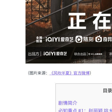
（图片来源：
《风吹半夏》官方微博
）
目
剧情简介
必知重点 #1：赵丽颖 