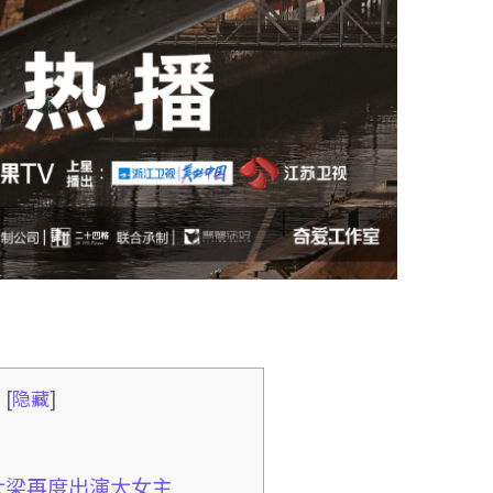
录
[
隐藏
]
挑大梁再度出演大女主