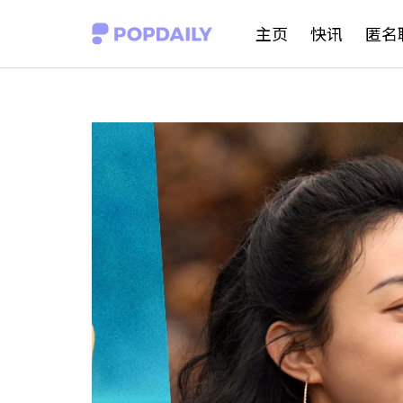
S
主页
快讯
匿名
k
i
p
t
o
c
o
n
t
e
n
t