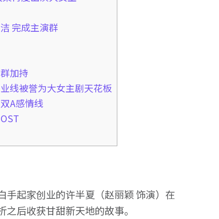
光洁 完成主演群
角群加持
事业线被誉为大女主剧天花板
的双A感情线
OST
白手起家创业的许半夏（赵丽颖 饰演）在
折之后收获甘甜新天地的故事。