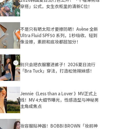
穿搭」公式，女生衣柜里的清新C位！
不是只有晒太阳才要擦防晒！Avène 全新
Ultra Fluid SPF50 系列，1秒吸收、轻到
像没擦，素颜和底妆都超加分！
别只会把衣服塞进裤子！2026夏日流行
「Bra Tuck」穿法，打造松弛辣妹感！
Jennie《Less than a Lover 》MV正式上
线！MV 4大细节曝光，性感造型与神秘男
主角成焦点
妆容服贴神器！BOBBI BROWN「妆前神