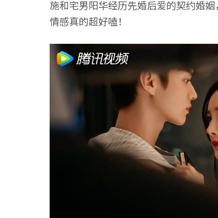
施和宅男阳华经历先婚后爱的契约婚姻
情感真的超好嗑！