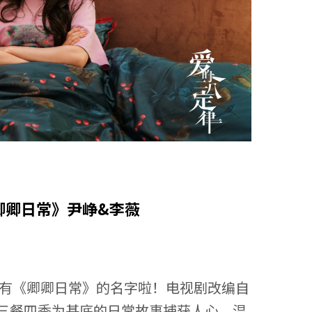
《卿卿日常》尹峥&李薇
对有《卿卿日常》的名字啦！电视剧改编自
三餐四季为基底的日常故事捕获人心，温