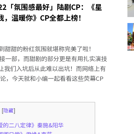
22「氛围感最好」陆剧CP：《星
我，温暖你》CP全都上榜！
受到甜甜的粉红氛围就堪称完美了啦！
部接一部，而甜剧的部分更是有用扎实演技
让我们入坑后从此难以出坑！而网络上有
论，今天就和小编一起看看这些荧幕CP
录
[
隐藏
]
：《爱的二八定律》秦施&阳华