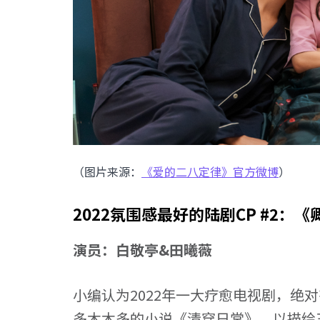
（图片来源：
《爱的二八定律》官方微博
）
2022氛围感最好的陆剧CP #2：
演员：白敬亭&田曦薇
小编认为2022年一大疗愈电视剧，绝
多木木多的小说《清穿日常》，以描绘