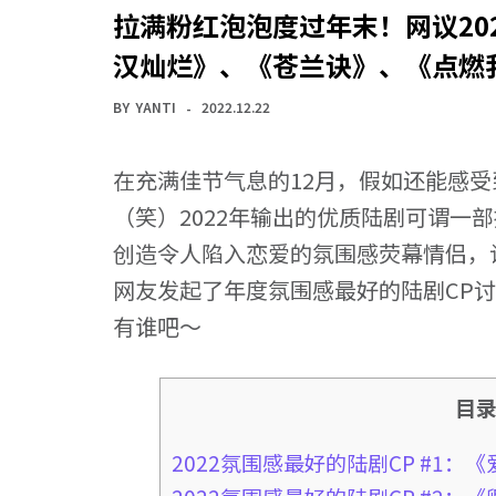
拉满粉红泡泡度过年末！网议20
汉灿烂》、《苍兰诀》、《点燃
BY
YANTI
2022.12.22
在充满佳节气息的12月，假如还能感
（笑）2022年输出的优质陆剧可谓一
创造令人陷入恋爱的氛围感荧幕情侣，
网友发起了年度氛围感最好的陆剧CP讨
有谁吧～
目
2022氛围感最好的陆剧CP #1