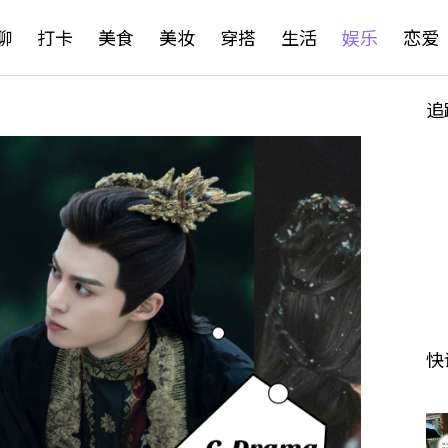
聊
打卡
美食
美妆
穿搭
生活
娱乐
恋爱
追
快