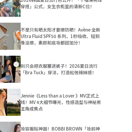
穿搭」公式，女生衣柜里的清新C位！
不是只有晒太阳才要擦防晒！Avène 全新
Ultra Fluid SPF50 系列，1秒吸收、轻到
像没擦，素颜和底妆都超加分！
别只会把衣服塞进裤子！2026夏日流行
「Bra Tuck」穿法，打造松弛辣妹感！
Jennie《Less than a Lover 》MV正式上
线！MV 4大细节曝光，性感造型与神秘男
主角成焦点
妆容服贴神器！BOBBI BROWN「妆前神