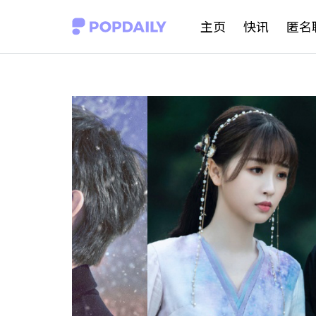
S
主页
快讯
匿名
k
i
p
t
o
c
o
n
t
e
n
t