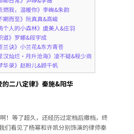
《卿卿日常》尹峥&李薇
：《点燃我，温暖你》李峋&朱韵
《不期而至》阮真真&高峻
：《两个人的小森林》虞美人&庄羽
《炽道》罗娜&段宇成
：《苍兰诀》小兰花&东方青苍
：《星汉灿烂·月升沧海》凌不疑&程少商
《梦华录》赵盼儿&顾千帆
《爱的二八定律》秦施&阳华
对啊！等了超久，还经历过定档后撤档，终
让我们看见了杨幂和许凯分别饰演的律师秦