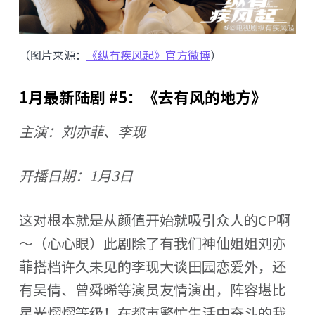
（图片来源：
《纵有疾风起》官方微博
）
1月最新陆剧 #5：《去有风的地方》
主演：刘亦菲、李现
开播日期：1月3日
这对根本就是从颜值开始就吸引众人的CP啊
～（心心眼）此剧除了有我们神仙姐姐刘亦
菲搭档许久未见的李现大谈田园恋爱外，还
有吴倩、曾舜晞等演员友情演出，阵容堪比
星光熠熠等级！在都市繁忙生活中奋斗的我