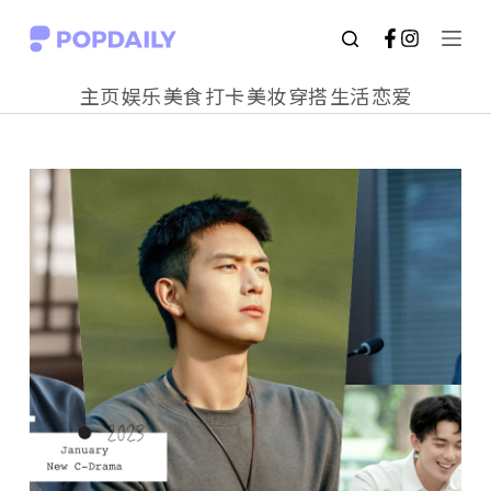
S
k
主页
娱乐
美食
打卡
美妆
穿搭
生活
恋爱
i
p
t
o
c
o
n
t
e
n
t