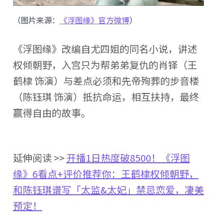
（图片来源：
《浮图缘》官方微博
）
《浮图缘》改编自尤四姐的同名小说，讲述
权倾朝野，入宫只为帮弟弟复仇的肖铎（王
鹤棣 饰演）与差点必须和先帝殉葬的步音楼
（陈钰琪 饰演）抵抗命运，相互扶持，最终
赢得自由的故事。
延伸阅读 >>
开播1日热度破8500！《浮图
缘》6看点+评价推荐你：王鹤棣权倾朝野，
和陈钰琪谱写「太监&太妃」禁忌恋爱，凄美
预定！