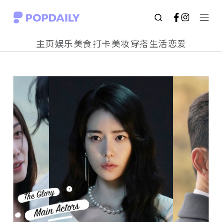
S
k
主页
娱乐
美食
打卡
美妆
穿搭
生活
恋爱
i
p
t
o
c
o
n
t
e
n
t