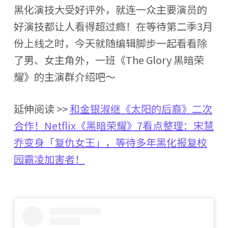
黑化演技大受好评外，就连一众主要演员的
好演技都让人看得超过瘾！在等待第二季3月
份上线之时，今天就随编辑脚步一起看看除
了男、女主角外，一班《The Glory 黑暗荣
耀》的主演群介绍吧～
延伸阅读 >>
和金银淑继《太阳的后裔》二次
合作！Netflix《黑暗荣耀》7看点整理：宋慧
乔变身「复仇女王」，等待多年黑化报复校
园霸凌加害者！