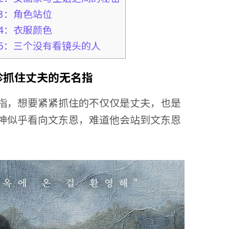
#3：角色站位
#4：衣服颜色
#5：三个没有看镜头的人
珍抓住丈夫的无名指
指，想要紧紧抓住的不仅仅是丈夫，也是
神似乎看向文东恩，难道他会站到文东恩