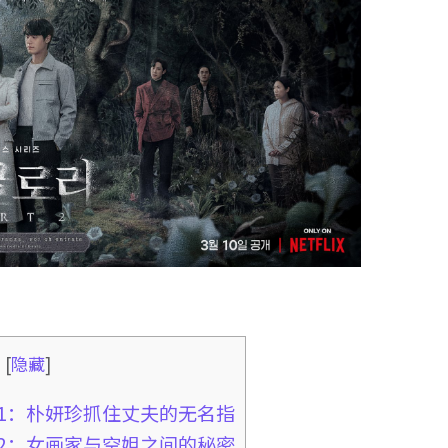
录
[
隐藏
]
#1：朴妍珍抓住丈夫的无名指
#2：女画家与空姐之间的秘密