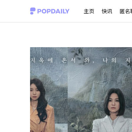
S
主页
快讯
匿名
k
i
p
t
o
c
o
n
t
e
n
t