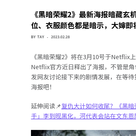
《黑暗荣耀2》最新海报暗藏玄
位、衣服颜色都是暗示，大婶即将
BY
TAY
2023.02.28
《黑暗荣耀2》将在3月10号于Netfl
Netflix官方近日释出了海报，不管
发网友讨论接下来的剧情发展，在等待
海报吧！
延伸阅读📌
复仇大计如何收尾？《黑暗
手」李到𬀪黑化，河代表会站在文东