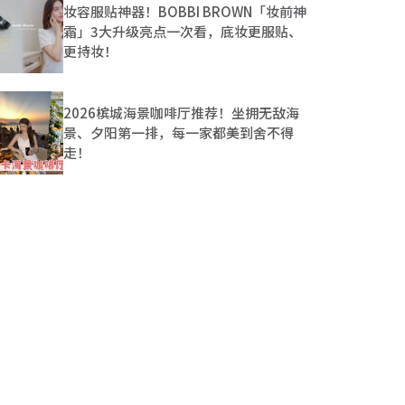
妆容服贴神器！BOBBI BROWN「妆前神
霜」3大升级亮点一次看，底妆更服贴、
更持妆！
2026槟城海景咖啡厅推荐！坐拥无敌海
景、夕阳第一排，每一家都美到舍不得
走！