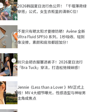
2026韩国夏日流行色公开！「千禧薄荷绿
穿搭」公式，女生衣柜里的清新C位！
不是只有晒太阳才要擦防晒！Avène 全新
Ultra Fluid SPF50 系列，1秒吸收、轻到
像没擦，素颜和底妆都超加分！
别只会把衣服塞进裤子！2026夏日流行
「Bra Tuck」穿法，打造松弛辣妹感！
Jennie《Less than a Lover 》MV正式上
线！MV 4大细节曝光，性感造型与神秘男
主角成焦点