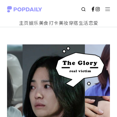
S
k
主页
娱乐
美食
打卡
美妆
穿搭
生活
恋爱
i
p
t
o
c
o
n
t
e
n
t