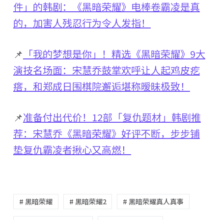
件」的韩剧：《黑暗荣耀》电棒卷霸凌是真
的，加害人残忍行为令人发指！
📌
「我的梦想是你」！精选《黑暗荣耀》9大
演技名场面：宋慧乔鼓掌欢呼让人起鸡皮疙
瘩，和郑成日围棋院邂逅堪称暧昧极致！
📌
准备付出代价！12部「复仇题材」韩剧推
荐：宋慧乔《黑暗荣耀》好评不断，步步铺
垫复仇霸凌者揪心又高燃！
# 黑暗荣耀
# 黑暗荣耀2
# 黑暗荣耀真人真事