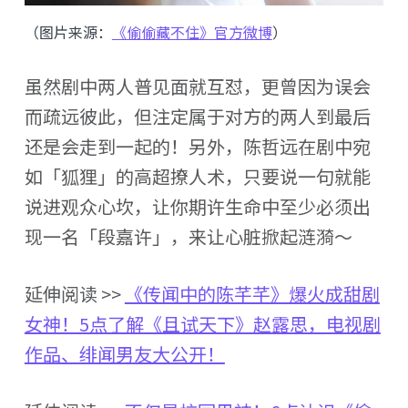
（图片来源：
《偷偷藏不住》官方微博
）
虽然剧中两人普见面就互怼，更曾因为误会
而疏远彼此，但注定属于对方的两人到最后
还是会走到一起的！另外，陈哲远在剧中宛
如「狐狸」的高超撩人术，只要说一句就能
说进观众心坎，让你期许生命中至少必须出
现一名「段嘉许」，来让心脏掀起涟漪～
延伸阅读 >>
《传闻中的陈芊芊》爆火成甜剧
女神！5点了解《且试天下》赵露思，电视剧
作品、绯闻男友大公开！