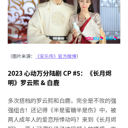
（图片来源：
《安乐传》官方微博
）
2023 心动万分陆剧 CP #5：《长月烬
明》罗云熙 & 白鹿
多次搭档的罗云熙和白鹿，完全是不败的强
强组合！还记得《半是蜜糖半是伤》中，被
两人成年人的爱恋所悸动吗？来到《长月烬