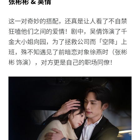
张彬彬 & 吴倩
这一对奇妙的搭配，还真是让人看了不自禁
狂嗑他们之间的爱情！剧中，吴倩饰演了千
金大小姐向园，为了拯救公司而「空降」上
班，殊不知遇见了前暗恋对象徐燕时（张彬
彬 饰演），对方更是自己的职场同僚！