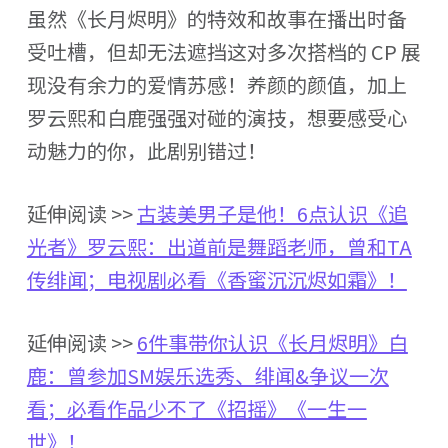
虽然《长月烬明》的特效和故事在播出时备
受吐槽，但却无法遮挡这对多次搭档的 CP 展
现没有余力的爱情苏感！养颜的颜值，加上
罗云熙和白鹿强强对碰的演技，想要感受心
动魅力的你，此剧别错过！
延伸阅读 >>
古装美男子是他！6点认识《追
光者》罗云熙：出道前是舞蹈老师，曾和TA
传绯闻；电视剧必看《香蜜沉沉烬如霜》！
延伸阅读 >>
6件事带你认识《长月烬明》白
鹿：曾参加SM娱乐选秀、绯闻&争议一次
看；必看作品少不了《招摇》《一生一
世》！