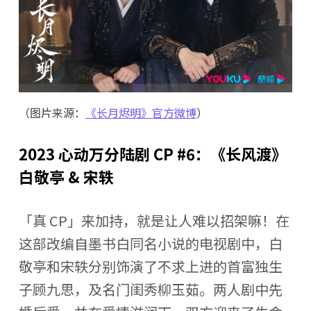
（图片来源：
《长月烬明》官方微博
）
2023 心动万分陆剧 CP #6：《长风渡》
白敬亭 & 宋轶
「真 CP」来加持，就是让人难以招架嘛！在
这部改编自墨书白同名小说的电视剧中，白
敬亭和宋轶分别饰演了不求上进的首富独生
子顾九思，及名门闺秀柳玉茹。两人剧中先