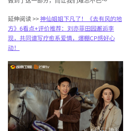
做到了这一部分，而让我们难忘不已～
延伸阅读 >>
神仙姐姐下凡了！《去有风的地
方》6看点+评价推荐：刘亦菲田园邂逅李
现，共同谱写疗愈系爱情，爆棚CP感好心
动！