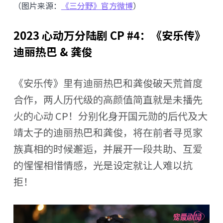
（图片来源：
《三分野》官方微博
）
2023 心动万分陆剧 CP #4：《安乐传》
迪丽热巴 & 龚俊
《安乐传》里有迪丽热巴和龚俊破天荒首度
合作，两人历代级的高颜值简直就是未播先
火的心动 CP！分别化身开国元勋的后代及大
靖太子的迪丽热巴和龚俊，将在前者寻觅家
族真相的时候邂逅，并展开一段共助、互爱
的惺惺相惜情感，光是设定就让人难以抗
拒！