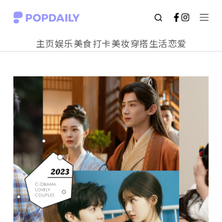
S
k
主页
娱乐
美食
打卡
美妆
穿搭
生活
恋爱
i
p
t
o
c
o
n
t
e
n
t