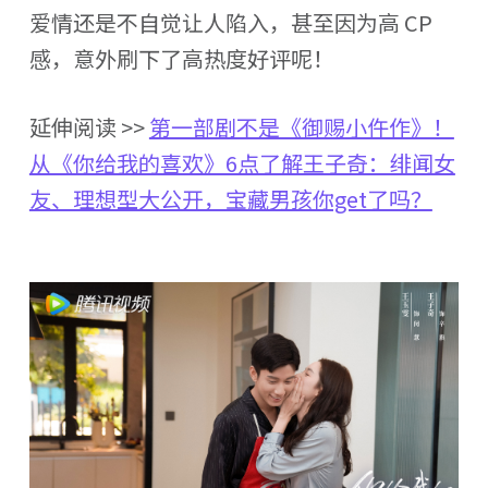
爱情还是不自觉让人陷入，甚至因为高 CP
感，意外刷下了高热度好评呢！
延伸阅读 >>
第一部剧不是《御赐小仵作》！
从《你给我的喜欢》6点了解王子奇：绯闻女
友、理想型大公开，宝藏男孩你get了吗？