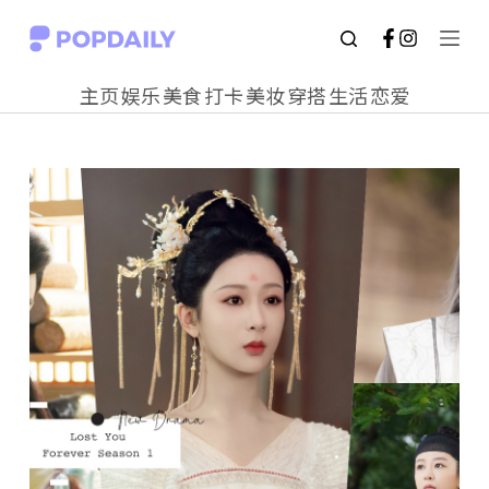
S
k
主页
娱乐
美食
打卡
美妆
穿搭
生活
恋爱
i
p
t
o
c
o
n
t
e
n
t