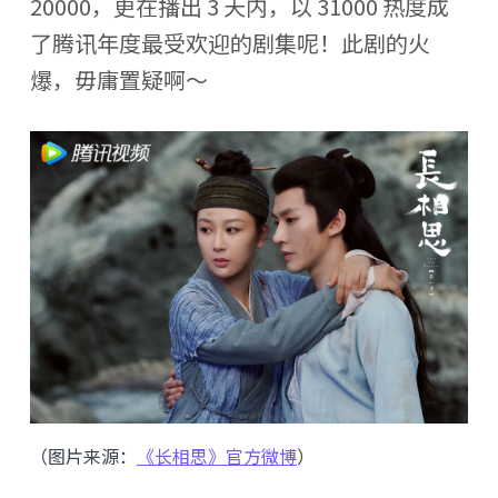
20000，更在播出 3 天内，以 31000 热度成
了腾讯年度最受欢迎的剧集呢！此剧的火
爆，毋庸置疑啊～
（图片来源：
《长相思》官方微博
）