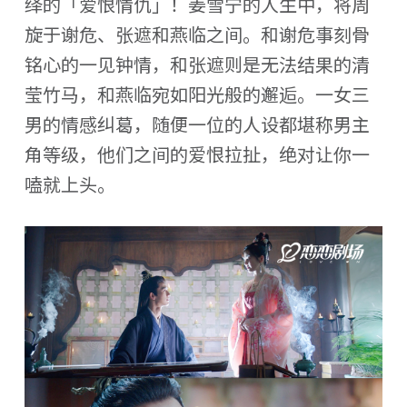
绎的「爱恨情仇」！姜雪宁的人生中，将周
旋于谢危、张遮和燕临之间。和谢危事刻骨
铭心的一见钟情，和张遮则是无法结果的清
莹竹马，和燕临宛如阳光般的邂逅。一女三
男的情感纠葛，随便一位的人设都堪称男主
角等级，他们之间的爱恨拉扯，绝对让你一
嗑就上头。