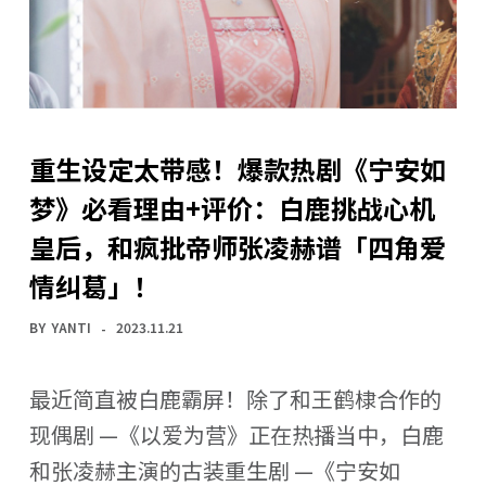
重生设定太带感！爆款热剧《宁安如
梦》必看理由+评价：白鹿挑战心机
皇后，和疯批帝师张凌赫谱「四角爱
情纠葛」！
BY
YANTI
2023.11.21
最近简直被白鹿霸屏！除了和王鹤棣合作的
现偶剧 —《以爱为营》正在热播当中，白鹿
和张凌赫主演的古装重生剧 —《宁安如