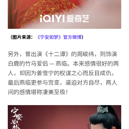
（图片来源：
《宁安如梦》官方微博
）
另外，曾出演《十二谭》的周峻纬，则饰演
白鹿的竹马爱侣 — 燕临。本来感情很好的两
人，却因为姜雪宁的权谋之心而反目成仇，
最后燕临更参与宫变，逼迫对方自尽，两人
间的感情堪称凄美至极！