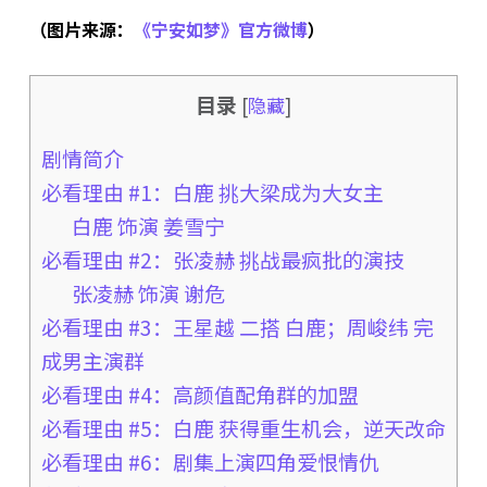
（图片来源：
《宁安如梦》官方微博
）
目录
[
隐藏
]
剧情简介
必看理由 #1：白鹿 挑大梁成为大女主
白鹿 饰演 姜雪宁
必看理由 #2：张凌赫 挑战最疯批的演技
张凌赫 饰演 谢危
必看理由 #3：王星越 二搭 白鹿；周峻纬 完
成男主演群
必看理由 #4：高颜值配角群的加盟
必看理由 #5：白鹿 获得重生机会，逆天改命
必看理由 #6：剧集上演四角爱恨情仇