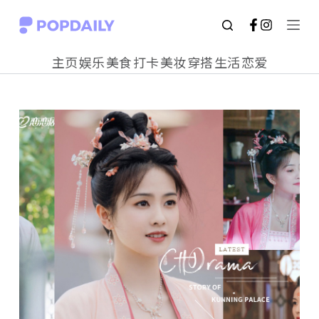
S
k
主页
娱乐
美食
打卡
美妆
穿搭
生活
恋爱
i
p
t
o
c
o
n
t
e
n
t